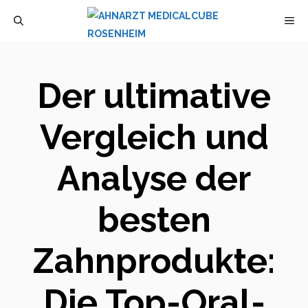
Zum
M
Inhalt
springen
Der ultimative
Vergleich und
Analyse der
besten
Zahnprodukte:
Die Top-Oral-