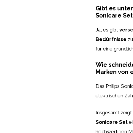
Gibt es unte
Sonicare Set
Ja, es gibt
vers
Bedürfnisse
zu
für eine gründlic
Wie schneide
Marken von e
Das Philips Soni
elektrischen Za
Insgesamt zeigt
Sonicare Set
ei
hochwertigen Mu