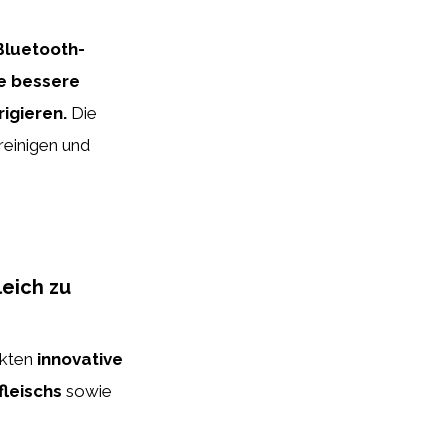
Bluetooth-
ne bessere
igieren.
Die
reinigen und
leich zu
ukten
innovative
fleischs
sowie