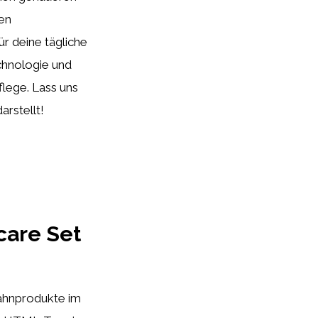
en
r deine tägliche
chnologie und
flege. Lass uns
rstellt!
care Set
ahnprodukte im