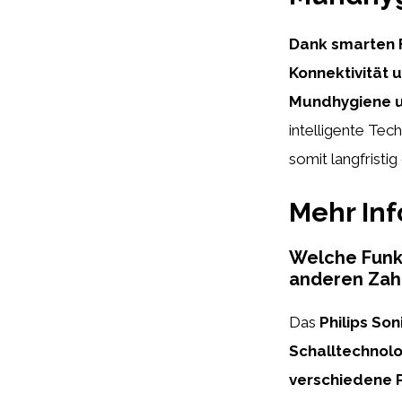
Dank smarten F
Konnektivität 
Mundhygiene un
intelligente Tec
somit langfristi
Mehr In
Welche Funkt
anderen Zah
Das
Philips Son
Schalltechnolo
verschiedene P