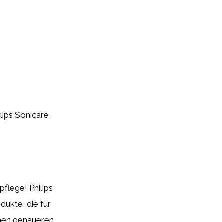
ilips Sonicare
pflege! Philips
dukte, die für
inen genaueren