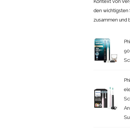
Kontext von Ver
den wichtigsten 
zusammen und be
Ph
90
Sc
Ph
el
Sc
An
Sug