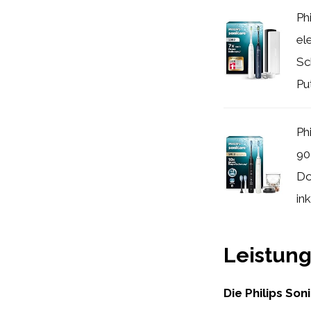
Ph
el
Sc
Pu
Ph
90
Do
ink
Leistung
Die Philips So