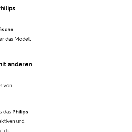
hilips
fische
der das Modell
 mit anderen
n von
ss das
Philips
fektiven und
d die