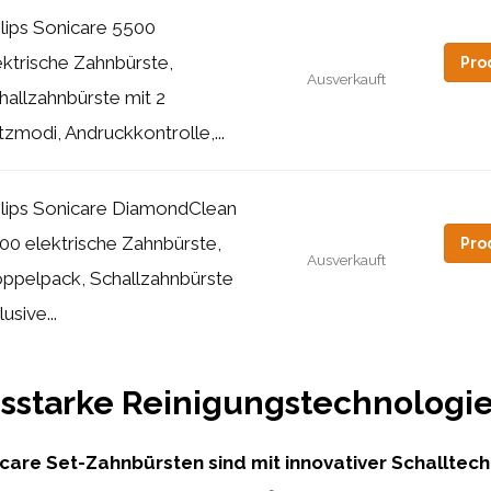
ilips Sonicare 5500
ektrische Zahnbürste,
Pro
Ausverkauft
hallzahnbürste mit 2
tzmodi, Andruckkontrolle,...
ilips Sonicare DiamondClean
00 elektrische Zahnbürste,
Pro
Ausverkauft
ppelpack, Schallzahnbürste
lusive...
sstarke Reinigungstechnologi
nicare Set-Zahnbürsten sind mit innovativer Schalltec