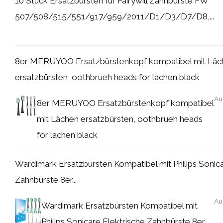
10 Stück Ersatzbürsten für Fairywill Zahnbürste FW
507/508/515/551/917/959/2011/D1/D3/D7/D8,...
8er MERUYOO Ersatzbürstenkopf kompatibel mit Läc
ersatzbürsten, oothbrueh heads for lachen black
Au
8er MERUYOO Ersatzbürstenkopf kompatibel
mit Lächen ersatzbürsten, oothbrueh heads
for lachen black
Wardimark Ersatzbürsten Kompatibel mit Philips Sonica
Zahnbürste 8er...
Au
Wardimark Ersatzbürsten Kompatibel mit
Philips Sonicare Elektrische Zahnbürste 8er...