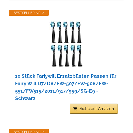
BESTSELLER NR. 4
10 Stück Fariywill Ersatzbüsten Passen für
Fairy Will D7/D8/FW-507/FW-508/FW-
551/FW515/2011/917/959/SG-E9 -
Schwarz
Siehe auf Amazon
BESTSELLER NR. 5