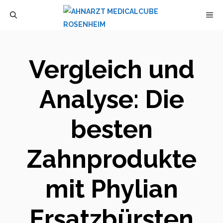
Zum
M
Inhalt
springen
Vergleich und
Analyse: Die
besten
Zahnprodukte
mit Phylian
Ersatzbürsten