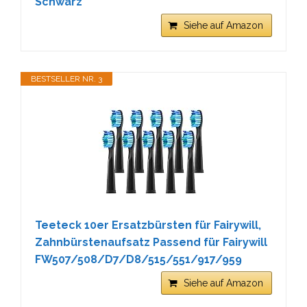
Schwarz
Siehe auf Amazon
BESTSELLER NR. 3
Teeteck 10er Ersatzbürsten für Fairywill,
Zahnbürstenaufsatz Passend für Fairywill
FW507/508/D7/D8/515/551/917/959
Siehe auf Amazon