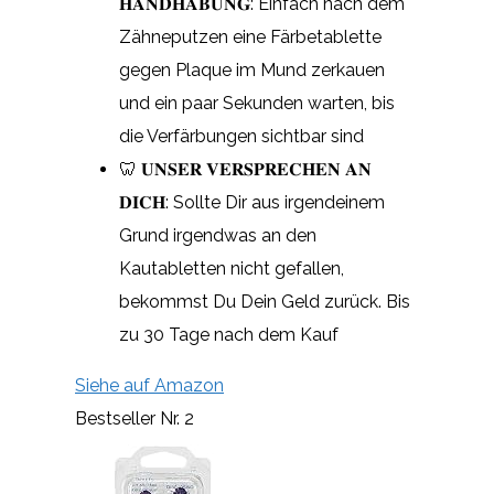
𝐇𝐀𝐍𝐃𝐇𝐀𝐁𝐔𝐍𝐆: Einfach nach dem
Zähneputzen eine Färbetablette
gegen Plaque im Mund zerkauen
und ein paar Sekunden warten, bis
die Verfärbungen sichtbar sind
🦷 𝐔𝐍𝐒𝐄𝐑 𝐕𝐄𝐑𝐒𝐏𝐑𝐄𝐂𝐇𝐄𝐍 𝐀𝐍
𝐃𝐈𝐂𝐇: Sollte Dir aus irgendeinem
Grund irgendwas an den
Kautabletten nicht gefallen,
bekommst Du Dein Geld zurück. Bis
zu 30 Tage nach dem Kauf
Siehe auf Amazon
Bestseller Nr. 2