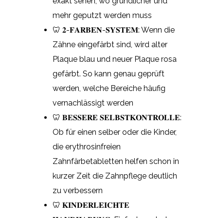
exakt sehen, wo gründlicher und
mehr geputzt werden muss
🦷 𝟐-𝐅𝐀𝐑𝐁𝐄𝐍-𝐒𝐘𝐒𝐓𝐄𝐌: Wenn die
Zähne eingefärbt sind, wird alter
Plaque blau und neuer Plaque rosa
gefärbt. So kann genau geprüft
werden, welche Bereiche häufig
vernachlässigt werden
🦷 𝐁𝐄𝐒𝐒𝐄𝐑𝐄 𝐒𝐄𝐋𝐁𝐒𝐓𝐊𝐎𝐍𝐓𝐑𝐎𝐋𝐋𝐄:
Ob für einen selber oder die Kinder,
die erythrosinfreien
Zahnfärbetabletten helfen schon in
kurzer Zeit die Zahnpflege deutlich
zu verbessern
🦷 𝐊𝐈𝐍𝐃𝐄𝐑𝐋𝐄𝐈𝐂𝐇𝐓𝐄