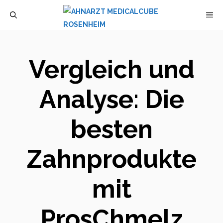
Zum
M
Inhalt
springen
Vergleich und
Analyse: Die
besten
Zahnprodukte
mit
ProsChmelz