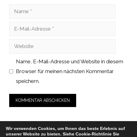
Name
E-
Mail-
Website
Adresse
Name, E-Mail-Adresse und Website in diesem
Browser für meinen nächsten Kommentar
speichern.
Wir verwenden Cookies, um Ihnen das beste Erlebnis auf
unserer Website zu bieten.
Siehe Cookie-Richtlinie
Sie