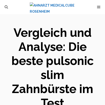
Zum
M
Inhalt
springen
Vergleich und
Analyse: Die
beste pulsonic
slim
Zahnbürste im
Test