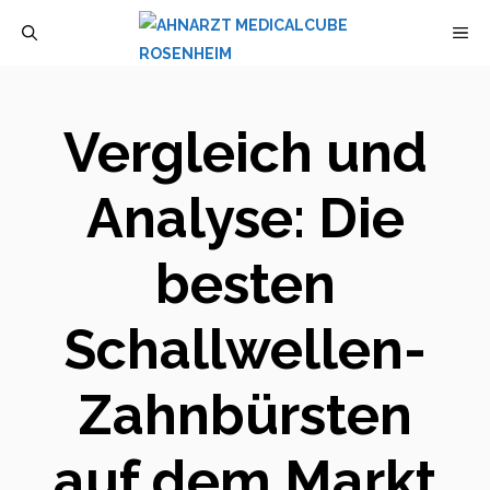
Zum
M
Inhalt
springen
Vergleich und
Analyse: Die
besten
Schallwellen-
Zahnbürsten
auf dem Markt