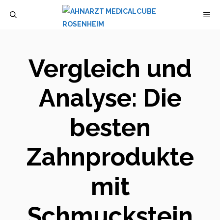
Zum
M
Inhalt
springen
Vergleich und
Analyse: Die
besten
Zahnprodukte
mit
Schmuckstein