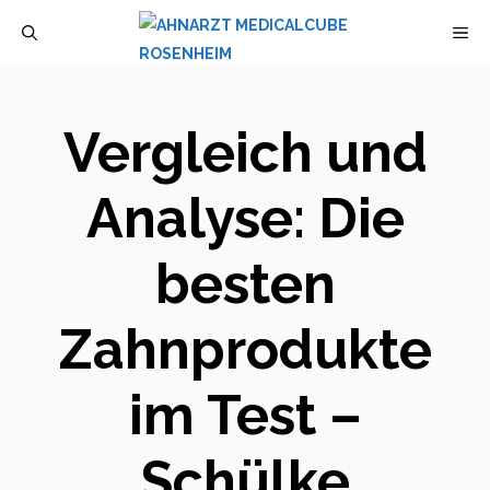
Zum
M
Inhalt
springen
Vergleich und
Analyse: Die
besten
Zahnprodukte
im Test –
Schülke