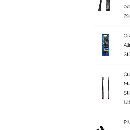
od
(S
Or
Al
St
Cu
Ma
St
Ul
PI