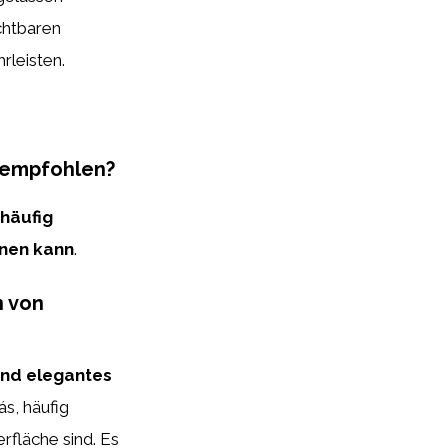
chtbaren
rleisten.
 empfohlen?
häufig
rnen kann
.
n von
nd elegantes
s, häufig
rfläche sind. Es