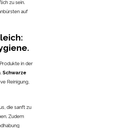
ich zu sein.
hnbürsten auf
leich:
ygiene.
Produkte in der
n.
Schwarze
ive Reinigung,
s, die sanft zu
rnen. Zudem
ndhabung