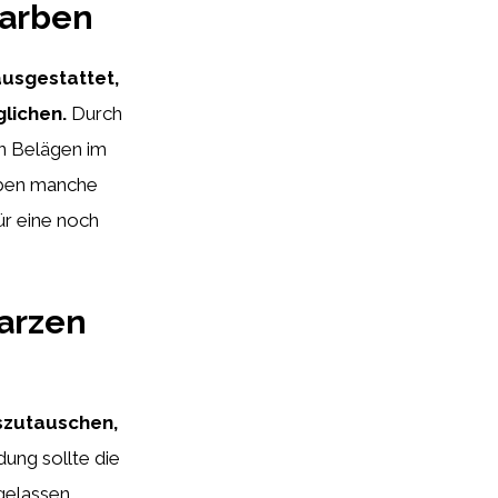
Farben
ausgestattet,
glichen.
Durch
en Belägen im
aben manche
ür eine noch
warzen
uszutauschen,
ung sollte die
 gelassen