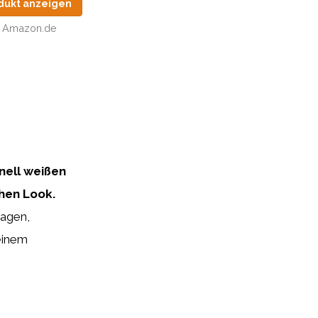
dukt anzeigen
Amazon.de
nell weißen
hen Look.
ragen,
einem