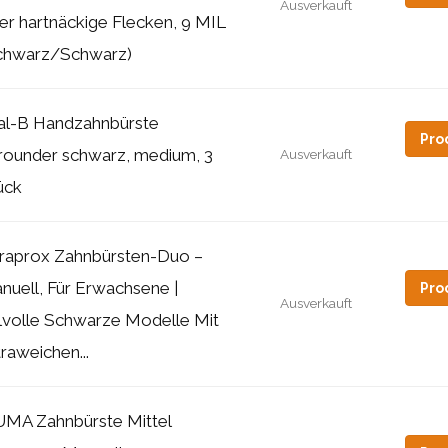
Ausverkauft
er hartnäckige Flecken, 9 MIL
chwarz/Schwarz)
al-B Handzahnbürste
Pro
lrounder schwarz, medium, 3
Ausverkauft
ück
raprox Zahnbürsten-Duo –
nuell, Für Erwachsene |
Pro
Ausverkauft
ilvolle Schwarze Modelle Mit
traweichen...
UMA Zahnbürste Mittel