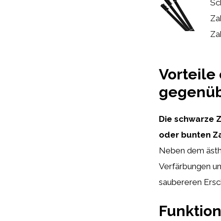
Sc
Za
Za
Vorteile
gegenübe
Die schwarze Z
oder bunten Za
Neben dem ästhe
Verfärbungen un
saubereren Ersch
Funktion