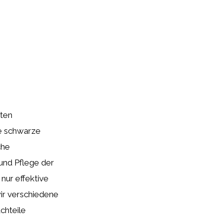
sten
ie schwarze
che
 und Pflege der
nur effektive
ir verschiedene
chteile