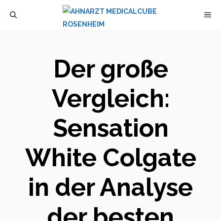
Zum
M
Inhalt
springen
Der große
Vergleich:
Sensation
White Colgate
in der Analyse
der besten