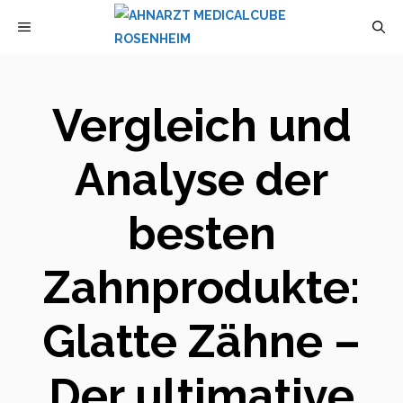
Zum
MENÜ
Inhalt
springen
Vergleich und
Analyse der
besten
Zahnprodukte:
Glatte Zähne –
Der ultimative