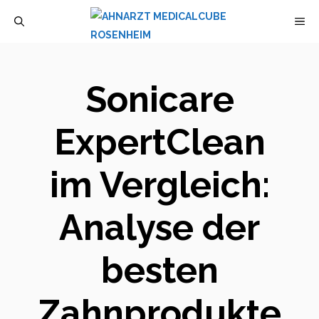
Zum
M
Inhalt
springen
Sonicare
ExpertClean
im Vergleich:
Analyse der
besten
Zahnprodukte