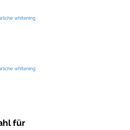
liche whitening
liche whitening
hl für