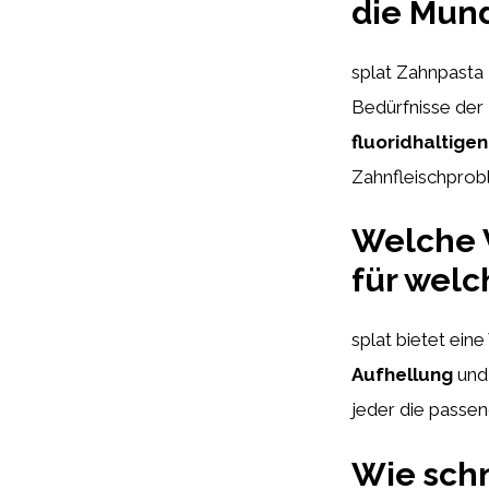
die Mun
splat Zahnpasta z
Bedürfnisse der
fluoridhaltigen
Zahnfleischprob
Welche V
für welc
splat bietet ein
Aufhellung
und
jeder die passen
Wie schn