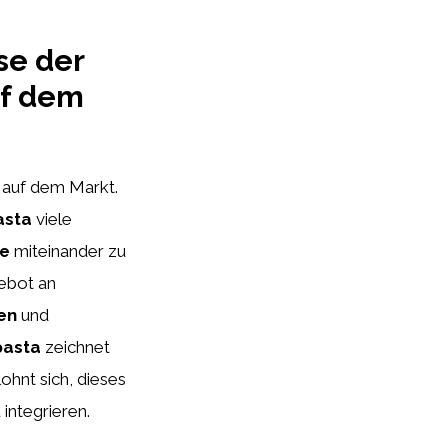
se der
uf dem
auf dem Markt.
asta
viele
e
miteinander zu
ebot an
en
und
pasta
zeichnet
lohnt sich, dieses
 integrieren.