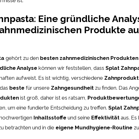
nisse ist.
hnpasta: Eine gründliche Analy
zahnmedizinischen Produkte a
ta
gehört zu den
besten zahnmedizinischen Produkten
dliche Analyse
können wir feststellen, dass
Splat Zahnp
haften aufweist. Es ist wichtig, verschiedene
Zahnprodukt
 das
beste
für unsere
Zahngesundheit
zu finden. Das Ang
odukten
ist groß, daher ist es ratsam,
Produktbewertung
en, um eine fundierte Entscheidung zu treffen.
Splat Zahn
e hochwertigen
Inhaltsstoffe
und seine
Effektivität
aus. Es 
u betrachten und in die
eigene Mundhygiene-Routine
zu