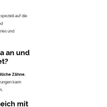
speziell auf die
nd
ries und
ta an und
et?
liche Zähne
,
erungen kann
n.
eich mit