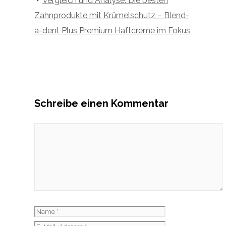
Vergleich und Analyse: Die besten
Zahnprodukte mit Krümelschutz – Blend-
a-dent Plus Premium Haftcreme im Fokus
Schreibe einen Kommentar
Kommentar
Name
E-
Mail-
Website