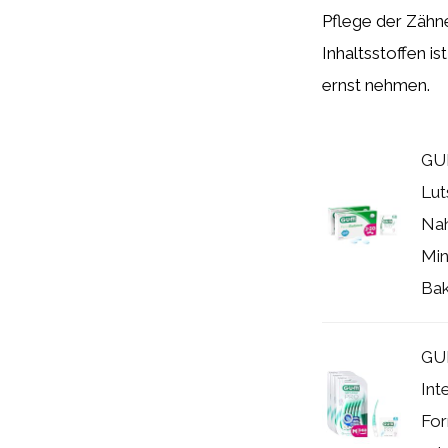
Pflege der Zähne
Inhaltsstoffen i
ernst nehmen.
GU
Lut
Nah
Min
Bak
GU
Int
For