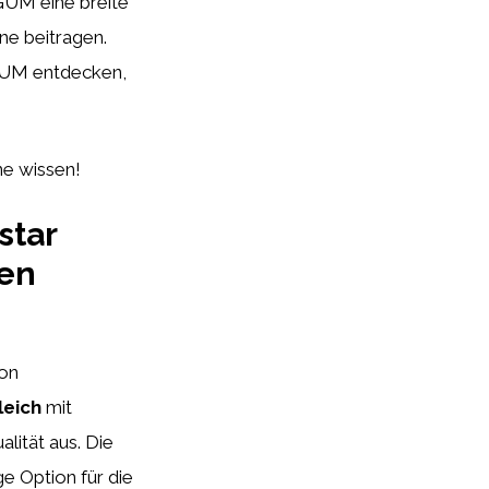
GUM eine breite
ne beitragen.
GUM entdecken,
ne wissen!
star
ten
von
leich
mit
lität aus. Die
e Option für die