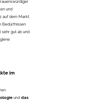
rtrauenswürdiger
ten und
nz auf dem Markt
en Bedürfnissen
 sehr gut ab und
ygiene
kte im
ren
nologie
und
das