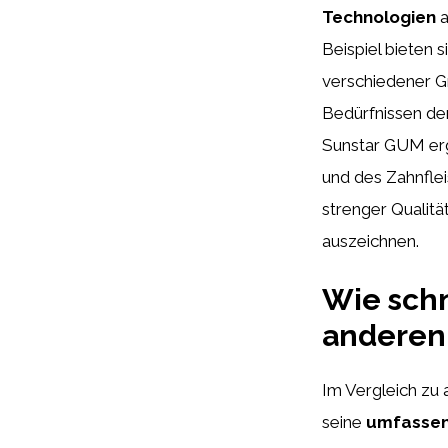
Technologien
a
Beispiel bieten s
verschiedener G
Bedürfnissen de
Sunstar GUM erg
und des Zahnfle
strenger Qualit
auszeichnen.
Wie schn
anderen
Im Vergleich zu
seine
umfassen