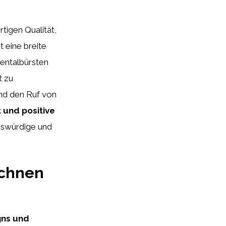
tigen Qualität,
t eine breite
dentalbürsten
t zu
und den Ruf von
 und positive
nswürdige und
ichnen
gns und