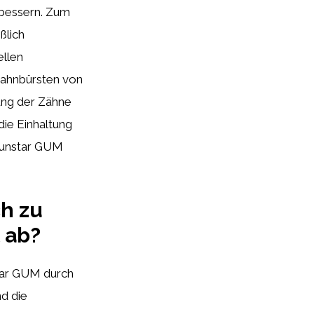
rbessern. Zum
ßlich
ellen
Zahnbürsten von
ung der Zähne
ie Einhaltung
 Sunstar GUM
h zu
 ab?
tar GUM durch
nd die