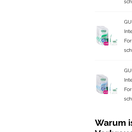
sch
GU
Int
For
sch
GU
Int
For
sch
Warum is