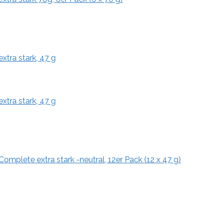
tra stark, 47 g
tra stark, 47 g
mplete extra stark -neutral, 12er Pack (12 x 47 g)