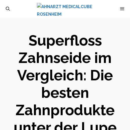
Zum
M
Inhalt
springen
Superfloss
Zahnseide im
Vergleich: Die
besten
Zahnprodukte
unter der Lupe