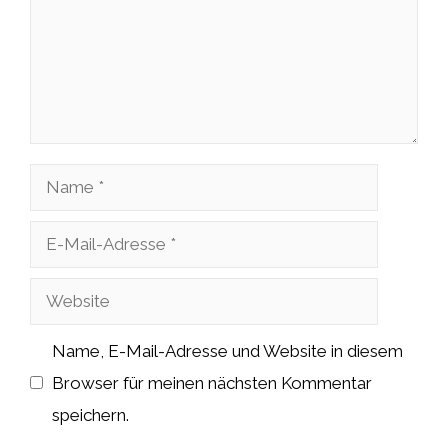
Name
E-
Mail-
Website
Adresse
Name, E-Mail-Adresse und Website in diesem
Browser für meinen nächsten Kommentar
speichern.