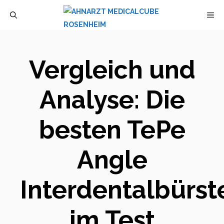
Zum
M
Inhalt
springen
Vergleich und
Analyse: Die
besten TePe
Angle
Interdentalbürst
im Test