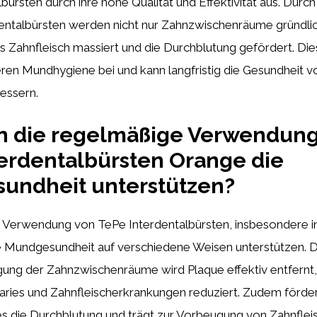
bürsten durch ihre hohe Qualität und Effektivität aus. Dur
entalbürsten werden nicht nur Zahnzwischenräume gründlich
 Zahnfleisch massiert und die Durchblutung gefördert. Dies
ren Mundhygiene bei und kann langfristig die Gesundheit 
essern.
n die regelmäßige Verwendung
erdentalbürsten Orange die
undheit unterstützen?
 Verwendung von TePe Interdentalbürsten, insbesondere i
e Mundgesundheit auf verschiedene Weisen unterstützen. D
igung der Zahnzwischenräume wird Plaque effektiv entfern
Karies und Zahnfleischerkrankungen reduziert. Zudem förde
es die Durchblutung und trägt zur Vorbeugung von Zahnfle