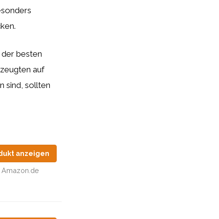
esonders
ken.
s der besten
rzeugten auf
 sind, sollten
dukt anzeigen
Amazon.de