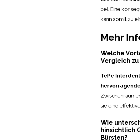
bei. Eine konse
kann somit zu e
Mehr In
Welche Vorte
Vergleich z
TePe Interdent
hervorragende
Zwischenräumen 
sie eine effekti
Wie untersch
hinsichtlich
Bürsten?