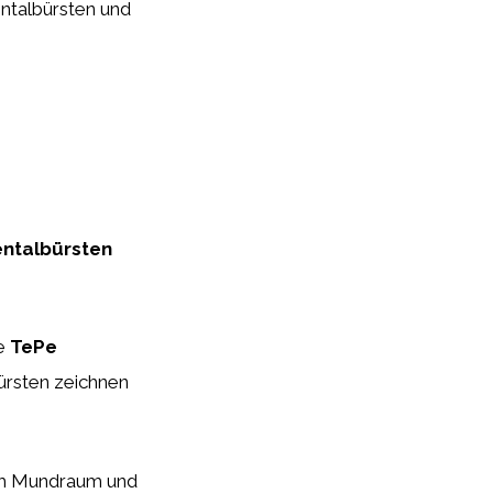
entalbürsten und
entalbürsten
ie
TePe
rsten zeichnen
 im Mundraum und