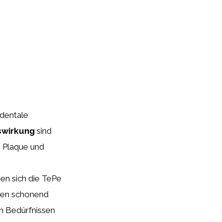
rdentale
swirkung
sind
, Plaque und
en sich die TePe
igen schonend
en Bedürfnissen