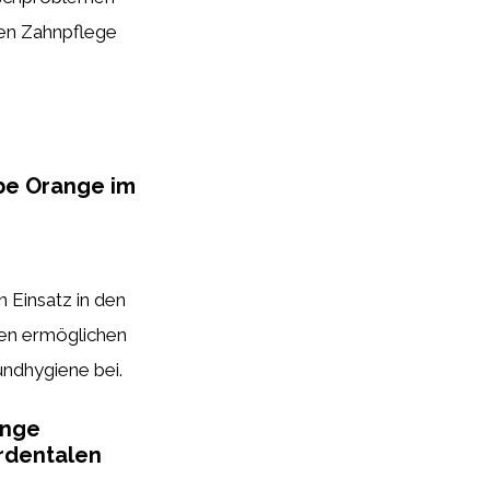
hen Zahnpflege
rbe Orange im
en Einsatz in den
en ermöglichen
undhygiene bei.
ange
erdentalen