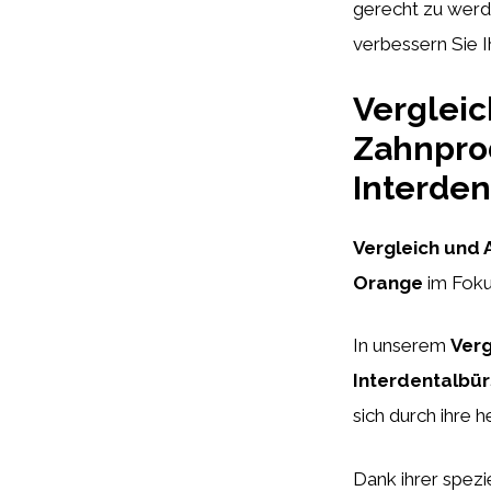
gerecht zu werde
verbessern Sie 
Vergleic
Zahnprod
Interden
Vergleich und 
Orange
im Foku
In unserem
Verg
Interdentalbü
sich durch ihre h
Dank ihrer spez