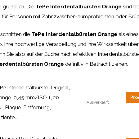
 gründlich. Die
TePe Interdentalbürsten Orange
sind b
 für Personen mit Zahnzwischenraumproblemen oder Brüc
schnitten die
TePe Interdentalbürsten Orange
als eine
. Ihre hochwertige Verarbeitung und ihre Wirksamkeit übe
nn Sie also auf der Suche nach effektiven Interdentalbürsten
terdentalbürsten Orange
definitiv in Betracht ziehen.
Pe Interdentalbürste, Original,
ange, 0,45 mm/ISO 1, 20
Pro
Ausverkauft
k., Plaque-Entfernung,
iziente...
Pe EasyPick Dental Picks,