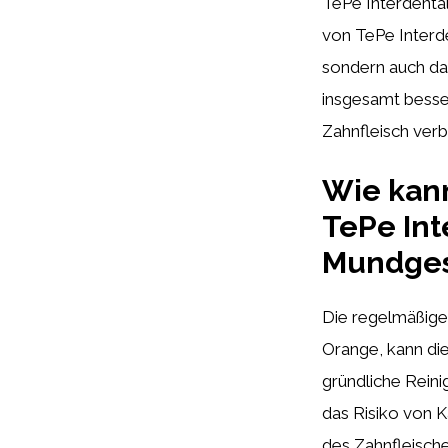
TePe Interdental
von TePe Interd
sondern auch das
insgesamt besse
Zahnfleisch verb
Wie kan
TePe Int
Mundges
Die regelmäßige
Orange, kann di
gründliche Rein
das Risiko von 
des Zahnfleisch