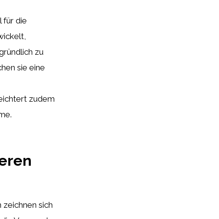
 für die
ickelt,
gründlich zu
hen sie eine
eichtert zudem
ume.
deren
 zeichnen sich