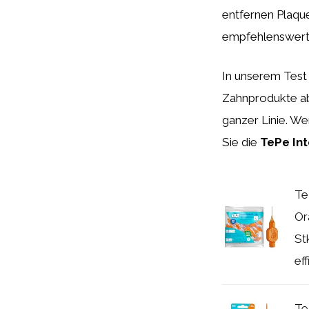
entfernen Plaque
empfehlenswert
In unserem Test 
Zahnprodukte ab
ganzer Linie. We
Sie die
TePe In
Te
Or
St
eff
Te