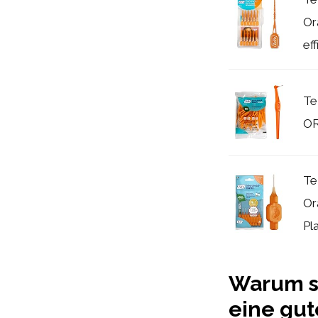
Or
eff
Te
OR
Te
Or
Pl
Warum s
eine gut