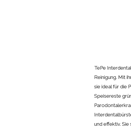
TePe Interdental
Reinigung. Mit i
sie ideal für di
Speisereste grü
Parodontalerkra
Interdentalbürs
und effektiv. Si