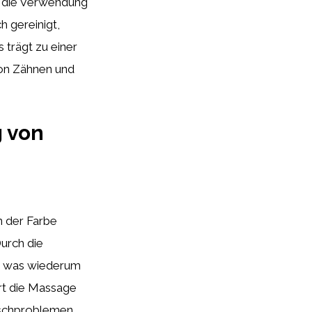
ch die Verwendung
 gereinigt,
 trägt zu einer
von Zähnen und
 von
n der Farbe
urch die
t, was wiederum
rt die Massage
ischproblemen