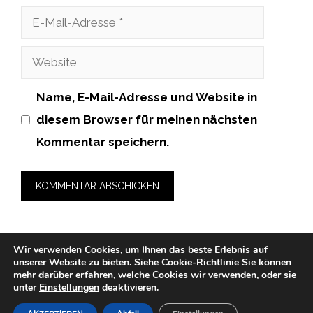
E-
Mail-
Website
Adresse
Name, E-Mail-Adresse und Website in
diesem Browser für meinen nächsten
Kommentar speichern.
Wir verwenden Cookies, um Ihnen das beste Erlebnis auf
unserer Website zu bieten.
Siehe Cookie-Richtlinie
Sie können
© 2026 zahnarzt-medicalcube-rosenheim.de -
mehr darüber erfahren, welche
Cookies
wir verwenden, oder sie
unter
Einstellungen
deaktivieren.
Datenschutzerklärung
-
Impressum
-
Cookies
-
Nutzungsbedingungen