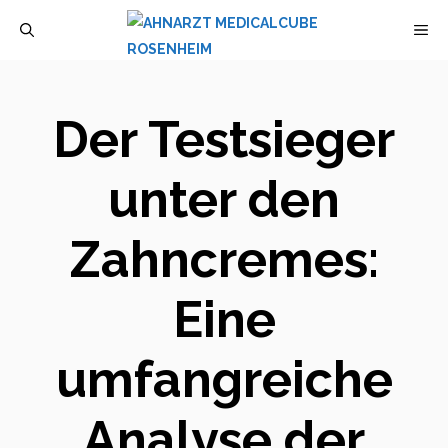
Zum
M
Inhalt
springen
Der Testsieger
unter den
Zahncremes:
Eine
umfangreiche
Analyse der