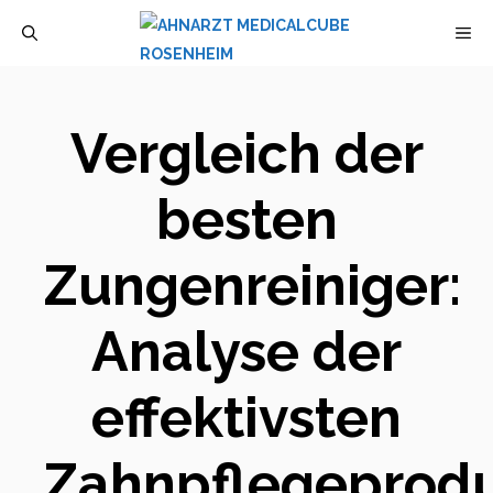
Zum
M
Inhalt
springen
Vergleich der
besten
Zungenreiniger:
Analyse der
effektivsten
Zahnpflegeprod