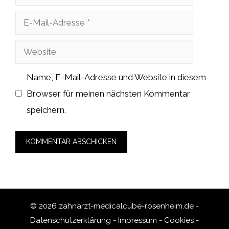
E-
Mail-
Website
Adresse
Name, E-Mail-Adresse und Website in diesem
Browser für meinen nächsten Kommentar
speichern.
© 2026 zahnarzt-medicalcube-rosenheim.de -
Datenschutzerklärung
-
Impressum
-
Cookies
-