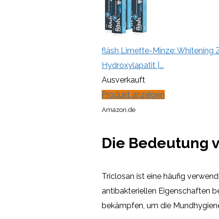
fläsh Limette-Minze: Whitening Z
Hydroxylapatit |...
Ausverkauft
Produkt anzeigen
Amazon.de
Die Bedeutung v
Triclosan ist eine häufig verwen
antibakteriellen Eigenschaften b
bekämpfen, um die Mundhygiene