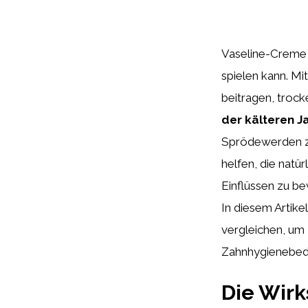
Vaseline-Creme i
spielen kann. M
beitragen, trock
der kälteren J
Sprödewerden zu
helfen, die natü
Einflüssen zu b
In diesem Artike
vergleichen, um 
Zahnhygienebedü
Die Wirk