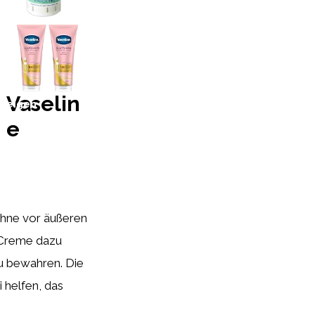
nzeigen
Vaselin
nzeigen
e
ähne vor äußeren
e Creme dazu
u bewahren. Die
 helfen, das