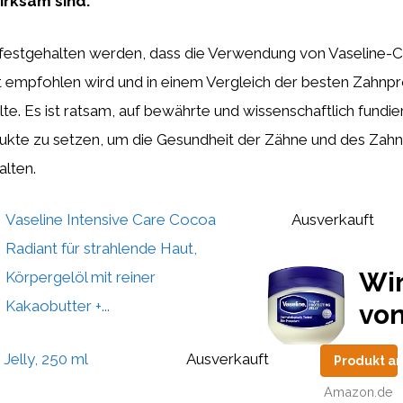
irksam sind.
festgehalten werden, dass die Verwendung von Vaseline-C
t empfohlen wird und in einem Vergleich der besten Zahnp
llte. Es ist ratsam, auf bewährte und wissenschaftlich fundie
kte zu setzen, um die Gesundheit der Zähne und des Zahn
alten.
Vaseline Intensive Care Cocoa
Ausverkauft
Radiant für strahlende Haut,
Wi
Körpergelöl mit reiner
Kakaobutter +...
vo
 Jelly, 250 ml
Ausverkauft
Produkt a
Amazon.de