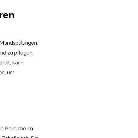
eren
 Mundspülungen,
und zu pflegen.
ielt, kann
en, um
he Bereiche im