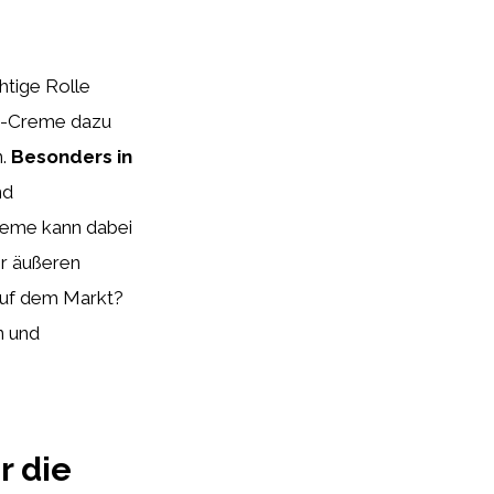
htige Rolle
ne-Creme dazu
n.
Besonders in
nd
reme kann dabei
or äußeren
auf dem Markt?
n und
r die