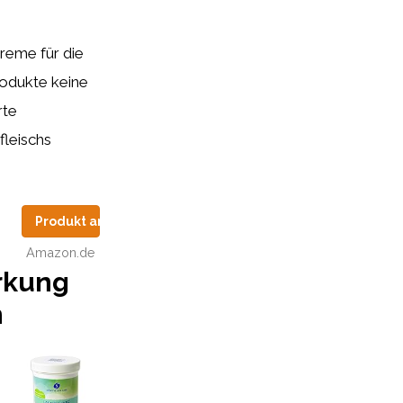
reme für die
rodukte keine
rte
fleischs
Produkt anzeigen
Amazon.de
rkung
n
nzeigen