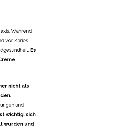
raxis. Während
nd vor Karies
ndgesundheit.
Es
-Creme
er nicht als
rden.
ülungen und
ist wichtig, sich
elt wurden und