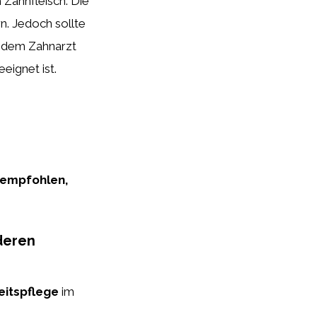
 Zahnfleisch. Die
rn. Jedoch sollte
t dem Zahnarzt
eignet ist.
 empfohlen,
deren
eitspflege
im