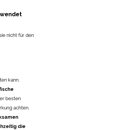
gewendet
e nicht für den
ten kann.
fische
der besten
rkung achten.
irksamen
hzeitig die