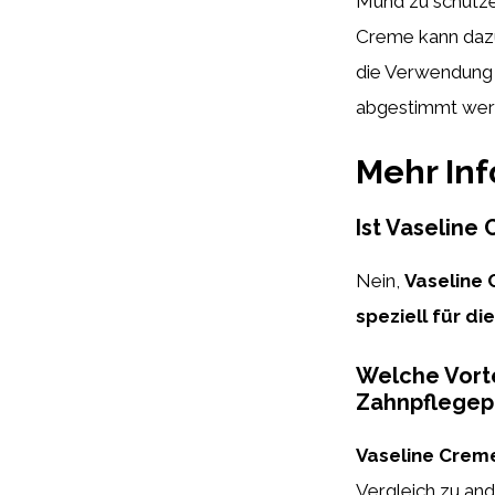
Mund zu schützen
Creme kann dazu 
die Verwendung 
abgestimmt werde
Mehr In
Ist Vaseline
Nein,
Vaseline
speziell für d
Welche Vorte
Zahnpflegep
Vaseline Crem
Vergleich zu an