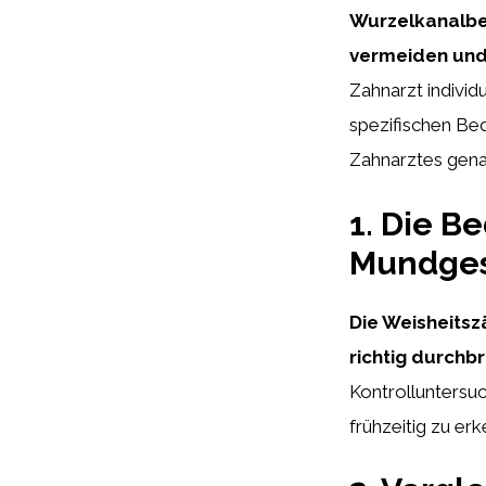
Wurzelkanalbe
vermeiden und 
Zahnarzt indivi
spezifischen Bed
Zahnarztes gena
1. Die B
Mundges
Die Weisheitsz
richtig durchb
Kontrolluntersu
frühzeitig zu er