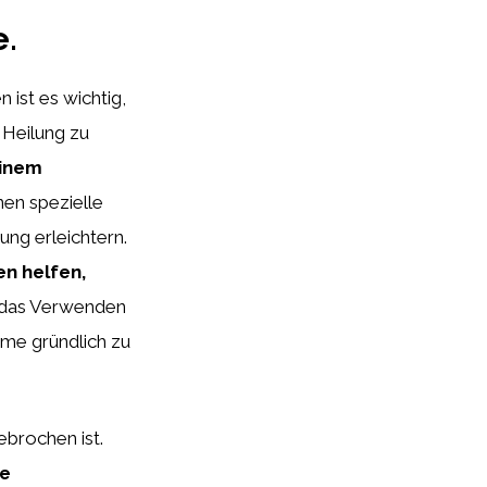
e.
 ist es wichtig,
 Heilung zu
einem
en spezielle
ng erleichtern.
n helfen,
das Verwenden
ume gründlich zu
ebrochen ist.
ne