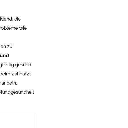
idend, die
Probleme wie
nen zu
 und
fristig gesund
 beim Zahnarzt
handeln.
e Mundgesundheit