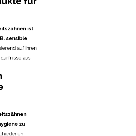
ukte für
itszähnen ist
B. sensible
ierend auf ihren
dürfnisse aus.
n
e
eitszähnen
hygiene zu
schiedenen