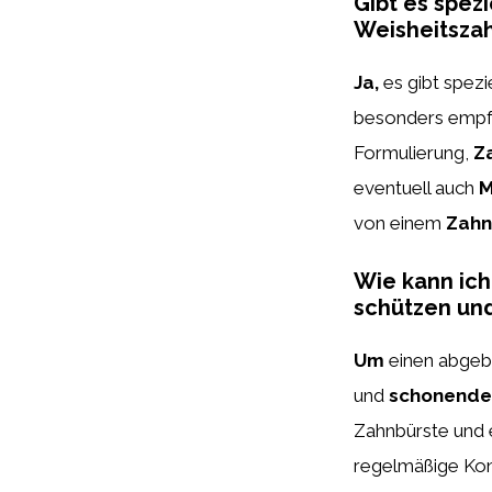
Gibt es spez
Weisheitsza
Ja,
es gibt spezi
besonders empfe
Formulierung,
Z
eventuell auch
M
von einem
Zahn
Wie kann ic
schützen un
Um
einen abgebr
und
schonende
Zahnbürste und 
regelmäßige Kon