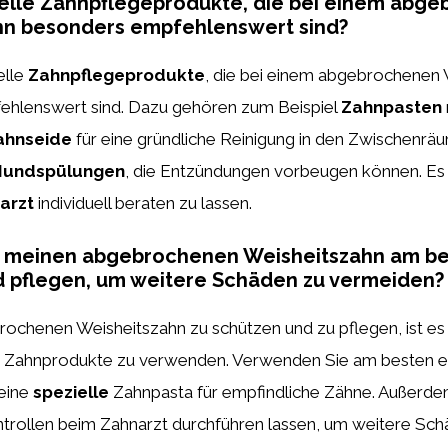
ielle Zahnpflegeprodukte, die bei einem abg
hn besonders empfehlenswert sind?
elle
Zahnpflegeprodukte
, die bei einem abgebrochenen 
hlenswert sind. Dazu gehören zum Beispiel
Zahnpasten
ahnseide
für eine gründliche Reinigung in den Zwischenrä
undspülungen
, die Entzündungen vorbeugen können. Es i
arzt
individuell beraten zu lassen.
h meinen abgebrochenen Weisheitszahn am b
d pflegen, um weitere Schäden zu vermeiden?
ochenen Weisheitszahn zu schützen und zu pflegen, ist es 
Zahnprodukte zu verwenden. Verwenden Sie am besten 
eine
spezielle
Zahnpasta für empfindliche Zähne. Außerdem
trollen beim Zahnarzt durchführen lassen, um weitere Sch