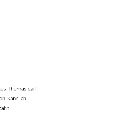
des Themas darf
en, kann ich
szahn