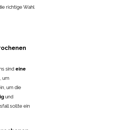
ie richtige Wahl
brochenen
ns sind
eine
, um
in, um die
ig
und
all sollte ein