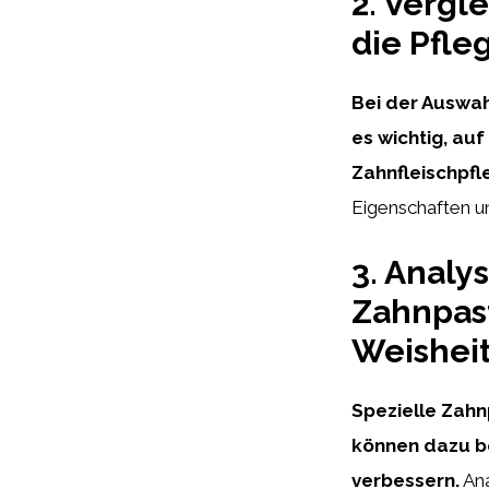
2. Vergl
die Pfle
Bei der Auswah
es wichtig, auf
Zahnfleischpfl
Eigenschaften u
3. Analys
Zahnpas
Weishei
Spezielle Zah
können dazu b
verbessern.
Ana