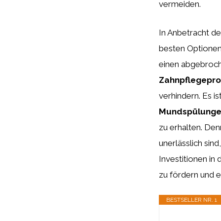
vermeiden.
In Anbetracht de
besten Optionen 
einen abgebroch
Zahnpflegepr
verhindern. Es i
Mundspülung
zu erhalten. De
unerlässlich sin
Investitionen in 
zu fördern und 
BESTSELLER NR. 1