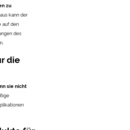
en zu
aus kann der
e auf den
sungen des
n.
r die
n sie nicht
äßige
plikationen