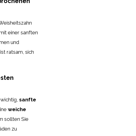
ebrochenen
Weisheitszahn
mit einer sanften
umen und
st ratsam, sich
esten
wichtig,
sanfte
eine
weiche
 sollten Sie
äden zu