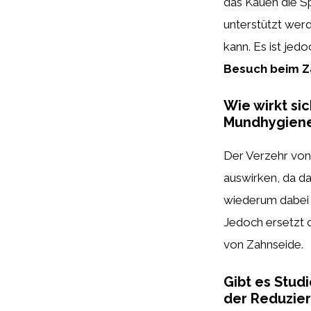
das Kauen die S
unterstützt werd
kann. Es ist jed
Besuch beim Z
Wie wirkt si
Mundhygiene
Der Verzehr vo
auswirken, da d
wiederum dabei h
Jedoch ersetzt 
von Zahnseide.
Gibt es Stud
der Reduzier