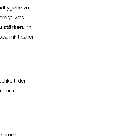
ndhygiene zu
eregt, was
u stärken
. Im
pearmint daher
ichkeit, den
ummi für
augummi