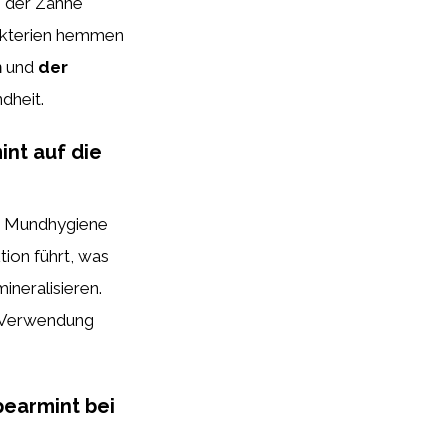
g der Zähne
bakterien hemmen
n
und
der
dheit.
int auf die
ie Mundhygiene
ion führt, was
ineralisieren.
e Verwendung
pearmint bei