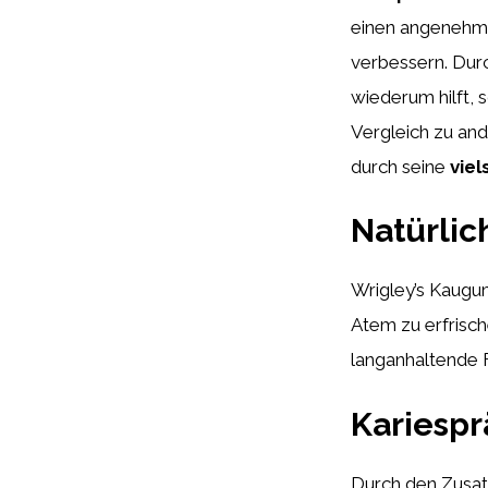
einen angenehme
verbessern. Dur
wiederum hilft, 
Vergleich zu an
durch seine
viel
Natürlic
Wrigley’s Kaugum
Atem zu erfrisc
langanhaltende 
Kariespr
Durch den Zusat