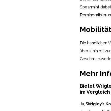
Spearmint dabei 
Remineralisieru
Mobilitä
Die handlichen 
überallhin mitzu
Geschmackserleb
Mehr In
Bietet Wrigl
im Vergleic
Ja,
Wrigley’s 