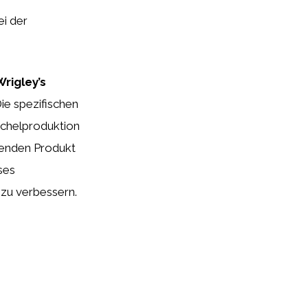
i der
Wrigley’s
ie spezifischen
ichelproduktion
henden Produkt
ses
 zu verbessern.