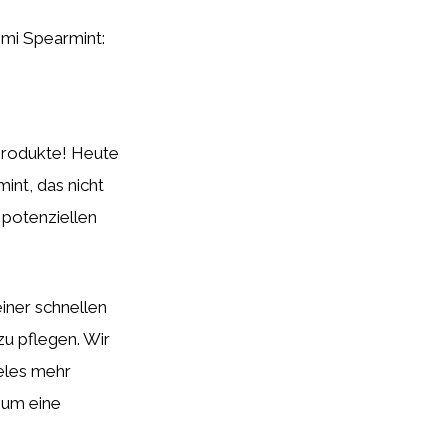
ummi Spearmint:
produkte! Heute
int, das nicht
 potenziellen
einer schnellen
zu pflegen. Wir
ieles mehr
, um eine