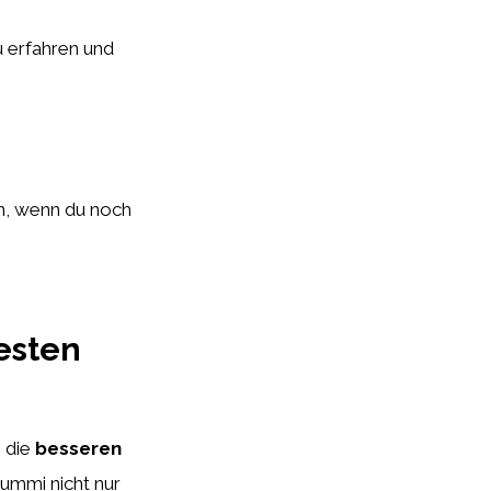
u erfahren und
en, wenn du noch
esten
m die
besseren
ummi nicht nur