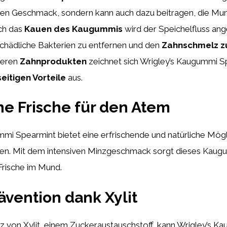
n Geschmack, sondern kann auch dazu beitragen, die Mu
ch das
Kauen des Kaugummis
wird der Speichelfluss ang
schädliche Bakterien zu entfernen und den
Zahnschmelz z
deren
Zahnprodukten
zeichnet sich Wrigley’s Kaugummi S
seitigen Vorteile
aus.
he Frische für den Atem
mi Spearmint bietet eine erfrischende und natürliche Mögl
hen. Mit dem intensiven Minzgeschmack sorgt dieses Kaug
Frische im Mund.
ävention dank Xylit
z von Xylit, einem Zuckeraustauschstoff, kann Wrigley’s K