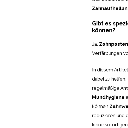
Zahnaufhellun
Gibt es spez
können?
Ja,
Zahnpasten
Verfärbungen v
In diesem Artike
dabei zu helfen,
regelmäßige A
Mundhygiene
e
können
Zahnwe
reduzieren und d
keine sofortigen