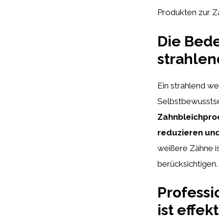
Produkten zur Za
Die Bede
strahlen
Ein strahlend we
Selbstbewusstsei
Zahnbleichprod
reduzieren und
weißere Zähne is
berücksichtigen.
Professi
ist effek