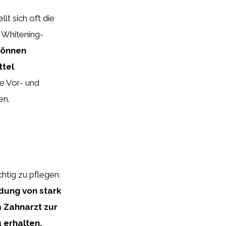
t sich oft die
 Whitening-
können
ttel
ie Vor- und
en.
htig zu pflegen,
dung von stark
 Zahnarzt zur
 erhalten.