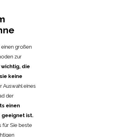
im
ähne
n einen großen
hoden zur
t wichtig, die
sie keine
er Auswahl eines
ad der
ts einen
 geeignet ist.
 für Sie beste
chtigen