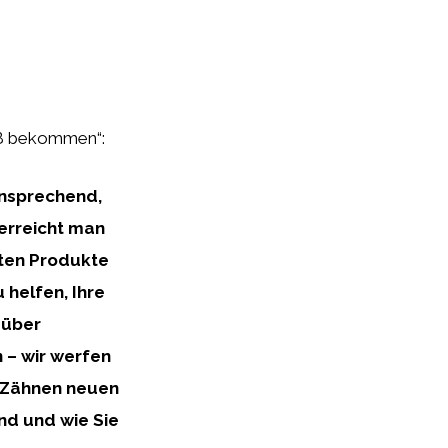
weiß bekommen“:
ansprechend,
erreicht man
sten Produkte
 helfen, Ihre
 über
 – wir werfen
n Zähnen neuen
ind und wie Sie