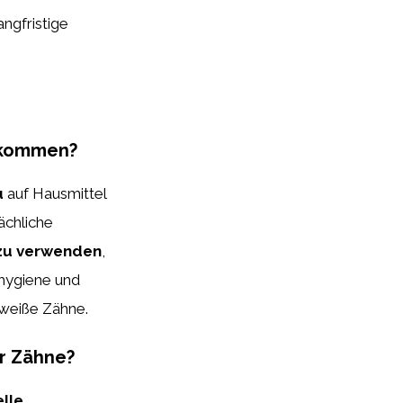
ngfristige
bekommen?
u
auf Hausmittel
ächliche
 zu verwenden
,
hygiene und
 weiße Zähne.
er Zähne?
elle