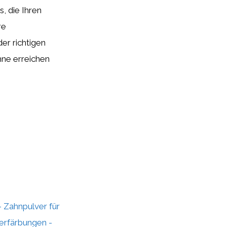
s, die Ihren
re
er richtigen
hne erreichen
 Zahnpulver für
erfärbungen -