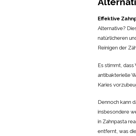
Alternat
Effektive Zahn
Alternative? Die
natürlicheren un
Reinigen der Zäh
Es stimmt, dass 
antibakterielle W
Karies vorzubeu
Dennoch kann da
insbesondere we
in Zahnpasta re
entfernt, was di