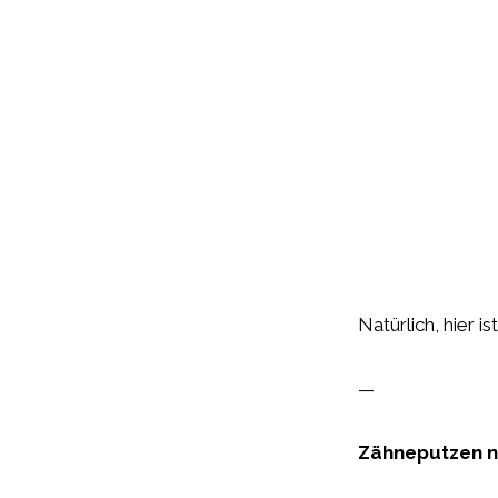
Natürlich, hier i
—
Zähneputzen nu