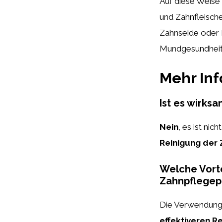
Auf diese Weise
und Zahnfleisch
Zahnseide oder 
Mundgesundheit 
Mehr In
Ist es wirks
Nein
, es ist ni
Reinigung der
Welche Vorte
Zahnpflegep
Die Verwendun
effektiveren R