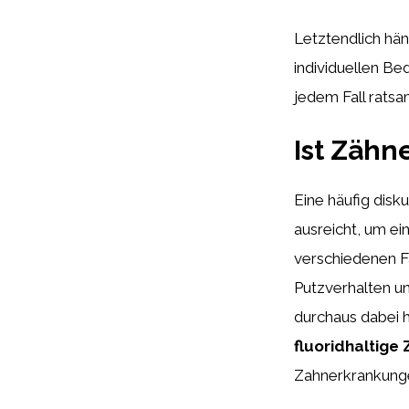
Letztendlich hä
individuellen Be
jedem Fall ratsa
Ist Zähn
Eine häufig disk
ausreicht, um e
verschiedenen F
Putzverhalten u
durchaus dabei 
fluoridhaltige
Zahnerkrankunge