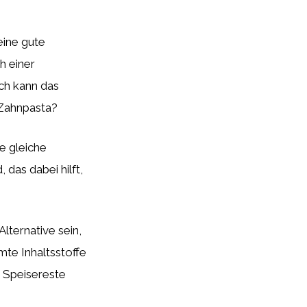
eine gute
h einer
och kann das
 Zahnpasta?
ie gleiche
 das dabei hilft,
ternative sein,
te Inhaltsstoffe
d Speisereste