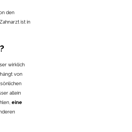
von den
ahnarzt ist in
?
ser wirklich
 hängt von
rsönlichen
er allein
hlen,
eine
anderen