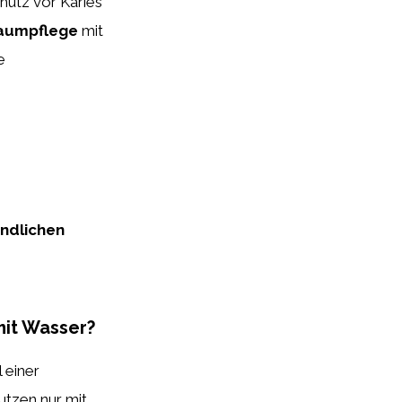
hutz vor Karies
aumpflege
mit
e
ündlichen
it Wasser?
 einer
tzen nur mit