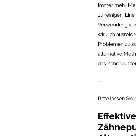
Immer mehr Men
zu reinigen. Ein
Verwendung von 
wirklich ausreic
Problemen zu sch
alternative Met
das Zähneputzen 
—
Bitte lassen Sie 
Effektiv
Zähneput