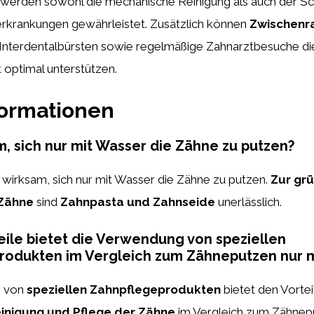
 werden sowohl die mechanische Reinigung als auch der Sc
erkrankungen gewährleistet. Zusätzlich können
Zwischenr
Interdentalbürsten sowie regelmäßige Zahnarztbesuche di
optimal unterstützen.
formationen
am, sich nur mit Wasser die Zähne zu putzen?
cht wirksam, sich nur mit Wasser die Zähne zu putzen.
Zur gr
 Zähne
sind
Zahnpasta und Zahnseide
unerlässlich.
ile bietet die Verwendung von speziellen
rodukten im Vergleich zum Zähneputzen nur m
g von
speziellen Zahnpflegeprodukten
bietet den Vorteil
einigung und Pflege der Zähne
im Vergleich zum Zähnepu