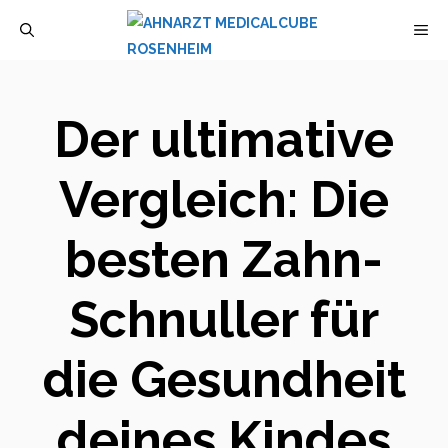
Zum
M
Inhalt
springen
Der ultimative
Vergleich: Die
besten Zahn-
Schnuller für
die Gesundheit
deines Kindes