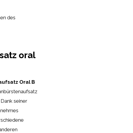
ten des
atz oral
ufsatz Oral B
hnbürstenaufsatz
 Dank seiner
genehmes
erschiedene
 anderen