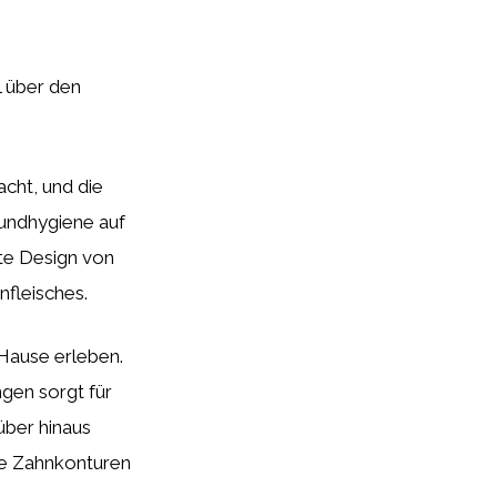
l über den
cht, und die
Mundhygiene auf
nte Design von
nfleisches.
Hause erleben.
gen sorgt für
über hinaus
ie Zahnkonturen