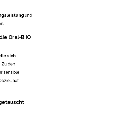
ngsleistung
und
n.
ie Oral-B iO
die sich
. Zu den
r sensible
eziell auf
sgetauscht