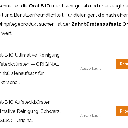
schneidet die
Oral B iO
meist sehr gut ab und überzeugt du
it und Benutzerfreundlichkeit. Für diejenigen, die nach einem
hnpflegeprodukt suchen, ist der
Zahnbürstenaufsatz Or
 wert.
al-B iO Ultimative Reinigung
fsteckbürsten — ORIGINAL
Pro
Ausverkauft
hnbürstenaufsatz für
ktrische...
al-B iO Aufsteckbürsten
timative Reinigung, Schwarz,
Pro
Ausverkauft
Stück - Original