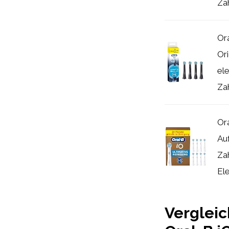
Zah
Ora
Ori
ele
Zah
Or
Au
Za
Ele
Vergleic