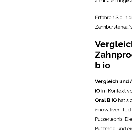
an und ermöglich
Erfahren Sie in 
Zahnbürstenaufsa
Vergleic
Zahnprod
b io
Vergleich und 
iO
im Kontext vo
Oral B iO
hat si
innovativen Tech
Putzerlebnis. Di
Putzmodi und ein