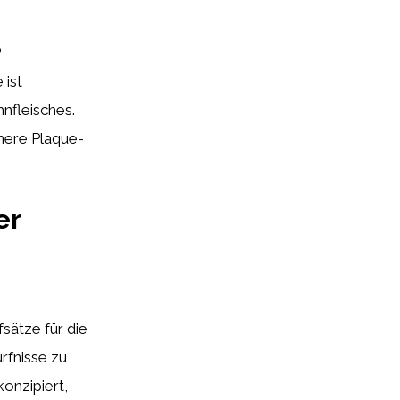
?
 ist
nfleisches.
chere Plaque-
er
sätze für die
ürfnisse zu
konzipiert,