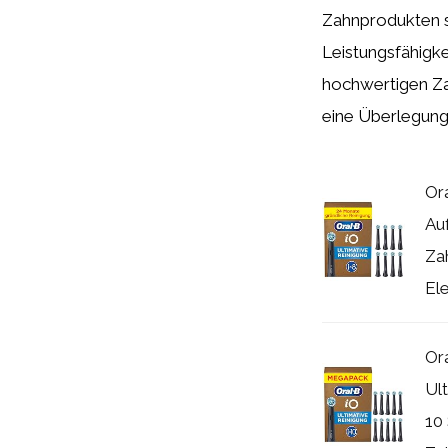
Zahnprodukten 
Leistungsfähigke
hochwertigen Za
eine Überlegung
Or
Au
Za
Ele
Or
Ul
10 