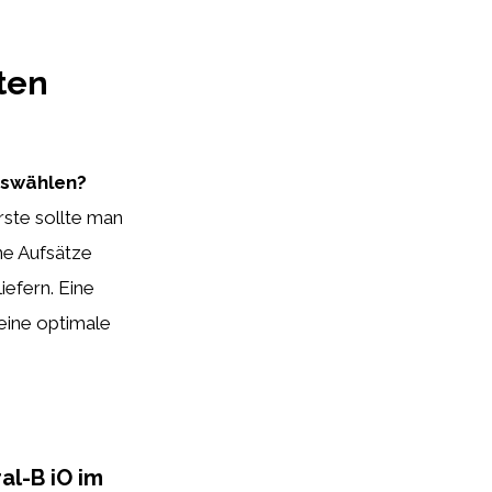
ten
uswählen?
rste sollte man
ene Aufsätze
iefern. Eine
 eine optimale
al-B iO im