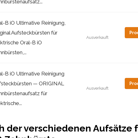
nbürstenaufsatz...
l-B iO Ultimative Reinigung,
ginal Aufsteckbürsten für
Pro
Ausverkauft
ktrische Oral-B iO
nbürsten,...
al-B iO Ultimative Reinigung
fsteckbürsten — ORIGINAL
Pro
Ausverkauft
hnbürstenaufsatz für
ktrische...
h der verschiedenen Aufsätze f