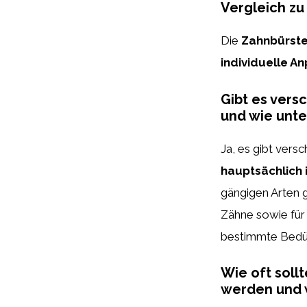
Vergleich z
Die
Zahnbürst
individuelle A
Gibt es vers
und wie unte
Ja, es gibt vers
hauptsächlich 
gängigen Arten g
Zähne sowie für 
bestimmte Bedür
Wie oft soll
werden und w