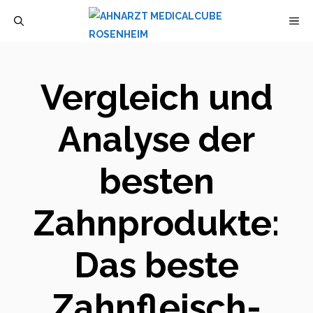
Zum
M
Inhalt
springen
Vergleich und
Analyse der
besten
Zahnprodukte:
Das beste
Zahnfleisch-