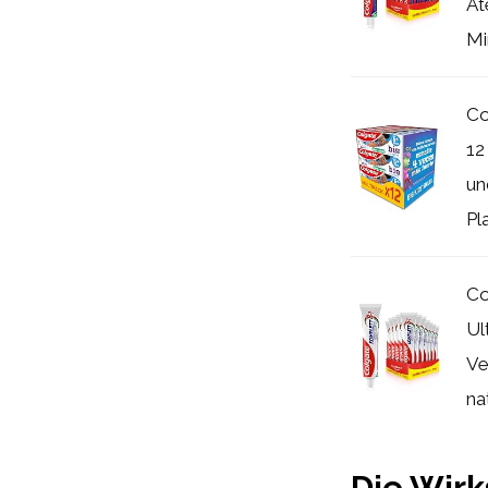
At
Mi
Co
12
un
Pl
Co
Ul
Ve
nat
Die Wirk