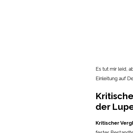
Es tut mir leid, 
Einleitung auf D
Kritisch
der Lup
Kritischer Verg
fester Bestandte