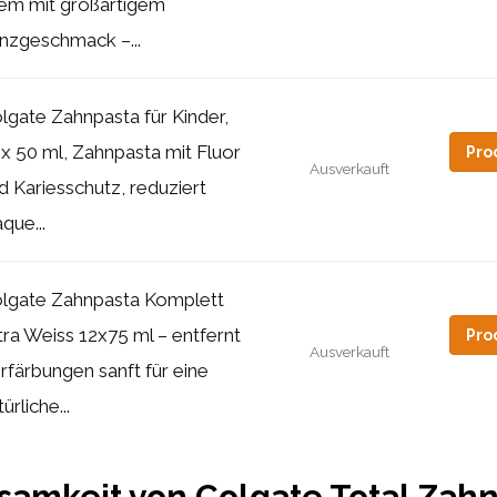
em mit großartigem
nzgeschmack –...
lgate Zahnpasta für Kinder,
 x 50 ml, Zahnpasta mit Fluor
Pro
Ausverkauft
d Kariesschutz, reduziert
aque...
lgate Zahnpasta Komplett
tra Weiss 12x75 ml – entfernt
Pro
Ausverkauft
rfärbungen sanft für eine
ürliche...
samkeit von Colgate Total Zah