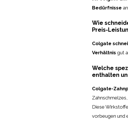
Bedürfnisse
an
Wie schneide
Preis-Leistu
Colgate
schne
Verhältnis
gut a
Welche spezi
enthalten un
Colgate-Zahn
Zahnschmelzes
Diese Wirkstoffe
vorbeugen und e