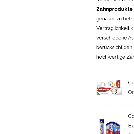
Zahnprodukte
genauer zu betrac
Verträglichkeit k
verschiedene As
berücksichtigen
hochwertige Zah
Co
Or
Co
Ex