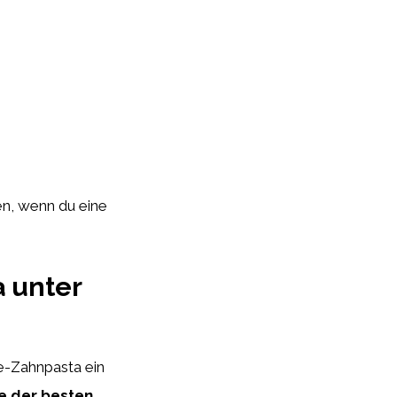
sen, wenn du eine
a unter
e-Zahnpasta ein
se der besten