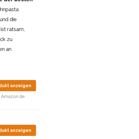
ahnpasta
 und die
ist ratsam,
ck zu
en an
dukt anzeigen
Amazon.de
dukt anzeigen