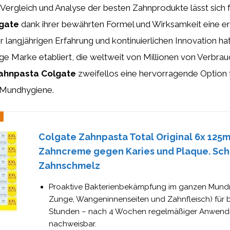
 Vergleich und Analyse der besten Zahnprodukte lässt sich 
gate
dank ihrer bewährten Formel und Wirksamkeit eine er
rer langjährigen Erfahrung und kontinuierlichen Innovation ha
ge Marke etabliert, die weltweit von Millionen von Verbra
ahnpasta Colgate
zweifellos eine hervorragende Option f
 Mundhygiene.
Colgate Zahnpasta Total Original 6x 125m
Zahncreme gegen Karies und Plaque. Sch
Zahnschmelz
Proaktive Bakterienbekämpfung im ganzen Mund
Zunge, Wangeninnenseiten und Zahnfleisch) für b
Stunden – nach 4 Wochen regelmäßiger Anwen
nachweisbar.