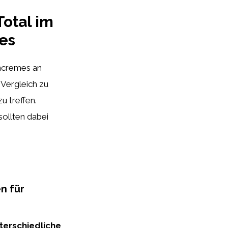
otal im
es
hncremes an
 Vergleich zu
u treffen.
ollten dabei
n für
terschiedliche