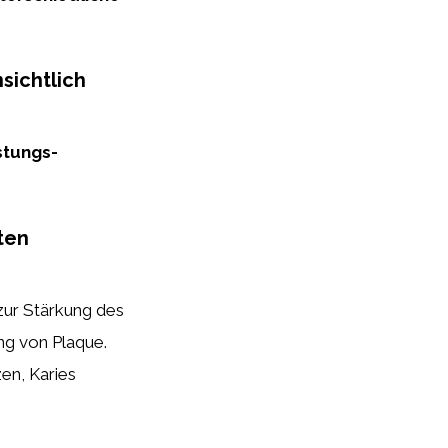
sichtlich
stungs-
ten
ur Stärkung des
g von Plaque.
en, Karies