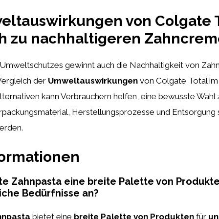
eltauswirkungen von Colgate T
ch zu nachhaltigeren Zahncrem
s Umweltschutzes gewinnt auch die Nachhaltigkeit von Za
Vergleich der
Umweltauswirkungen
von Colgate Total im
lternativen kann Verbrauchern helfen, eine bewusste Wahl z
rpackungsmaterial, Herstellungsprozesse und Entsorgung s
erden.
formationen
te Zahnpasta eine breite Palette von Produkte
iche Bedürfnisse an?
hnpasta
bietet eine
breite Palette von Produkten
für
un