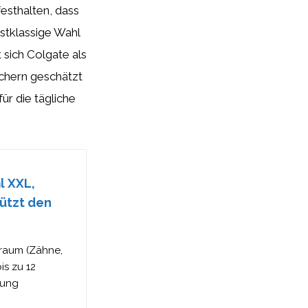
festhalten, dass
stklassige Wahl
t sich Colgate als
uchern geschätzt
ür die tägliche
l XXL,
ützt den
raum (Zähne,
is zu 12
dung