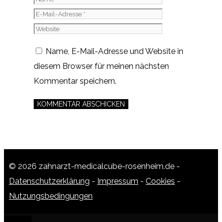
Mail-
Website
Adresse
Name, E-Mail-Adresse und Website in
diesem Browser für meinen nächsten
Kommentar speichern.
© 2026 zahnarzt-medicalcube-rosenheim.de -
Datenschutzerklärung
-
Impressum
-
Cookies
-
Nutzungsbedingungen