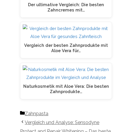
Der ultimative Vergleich: Die besten
Zahncremes mit…
Vergleich der besten Zahnprodukte mit
Aloe Vera für…
Naturkosmetik mit Aloe Vera: Die besten
Zahnprodukte…
Kategorien
Zahnpasta
Vergleich und Analyse: Sensodyne
Protect and Repair Whitening – Das beste