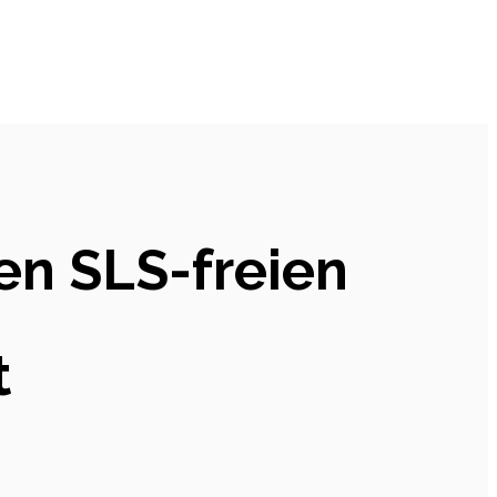
en SLS-freien
t