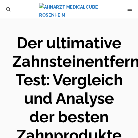
Zum
M
Inhalt
springen
Der ultimative
Zahnsteinentfer
Test: Vergleich
und Analyse
der besten
Zahnprodukte