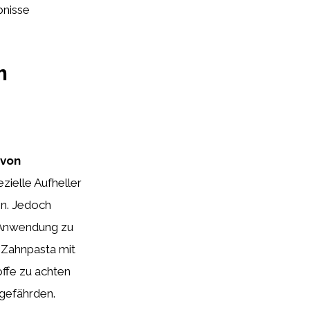
bnisse
m
 von
zielle Aufheller
en. Jedoch
r Anwendung zu
 Zahnpasta mit
offe zu achten
gefährden.