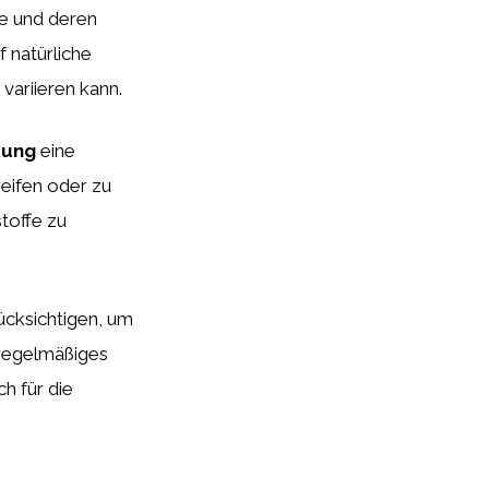
fe und deren
 natürliche
 variieren kann.
kung
eine
eifen oder zu
toffe zu
ücksichtigen, um
 regelmäßiges
h für die