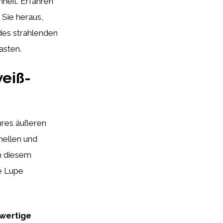
heit. Erfahren
 Sie heraus,
des strahlenden
asten.
eiß-
ihres äußeren
hellen und
In diesem
e Lupe
hwertige