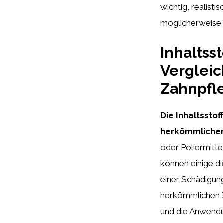
wichtig, realist
möglicherweise 
Inhaltss
Verglei
Zahnpfl
Die Inhaltssto
herkömmliche
oder Poliermitte
können einige di
einer Schädigun
herkömmlichen Za
und die Anwendu