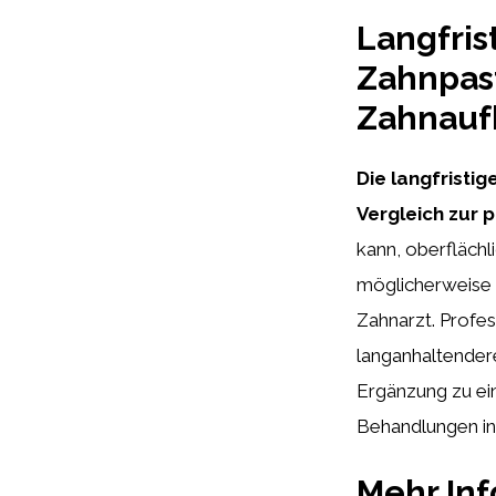
Langfris
Zahnpast
Zahnauf
Die langfristi
Vergleich zur 
kann, oberflächl
möglicherweise n
Zahnarzt. Profes
langanhaltendere
Ergänzung zu ei
Behandlungen in 
Mehr In