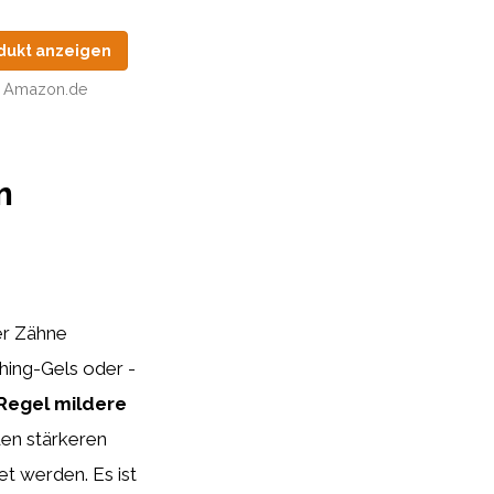
dukt anzeigen
Amazon.de
m
er Zähne
hing-Gels oder -
 Regel mildere
den stärkeren
t werden. Es ist