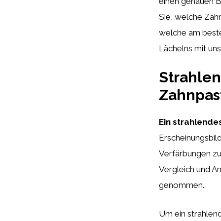
einen genauen Bl
Sie, welche Zahn
welche am besten
Lächelns mit un
Strahlen
Zahnpast
Ein strahlende
Erscheinungsbil
Verfärbungen zu 
Vergleich und A
genommen.
Um ein strahlend