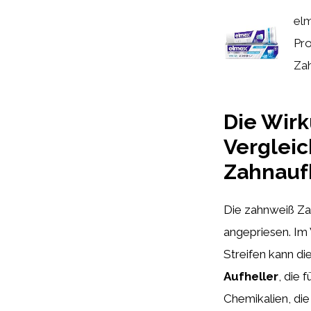
el
Pr
Za
Die Wir
Vergleic
Zahnauf
Die zahnweiß Zah
angepriesen. Im
Streifen kann d
Aufheller
, die 
Chemikalien, di