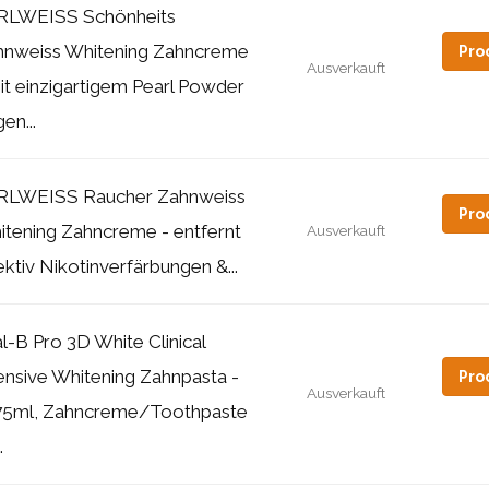
RLWEISS Schönheits
hnweiss Whitening Zahncreme
Pro
Ausverkauft
it einzigartigem Pearl Powder
en...
RLWEISS Raucher Zahnweiss
Pro
tening Zahncreme - entfernt
Ausverkauft
ektiv Nikotinverfärbungen &...
l-B Pro 3D White Clinical
ensive Whitening Zahnpasta -
Pro
Ausverkauft
75ml, Zahncreme/Toothpaste
.