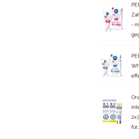
PE
Za
- m
geg
PE
Whi
eff
Ora
Int
2x
für..