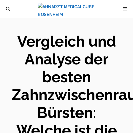
Zum
M
Inhalt
springen
Vergleich und
Analyse der
besten
Zahnzwischenrau
Bürsten:
Welche ist die