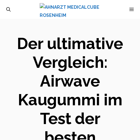
Zum
M
Inhalt
springen
Der ultimative
Vergleich:
Airwave
Kaugummi im
Test der
besten