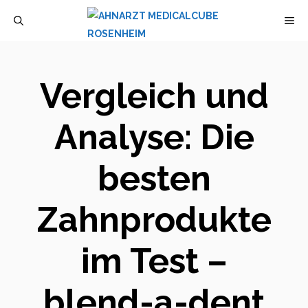
Zum
M
Inhalt
springen
Vergleich und
Analyse: Die
besten
Zahnprodukte
im Test –
blend-a-dent