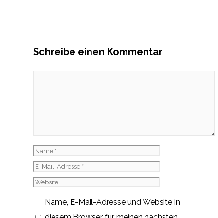
Schreibe einen Kommentar
Kommentar
Name
E-
Mail-
Website
Adresse
Name, E-Mail-Adresse und Website in
diesem Browser für meinen nächsten