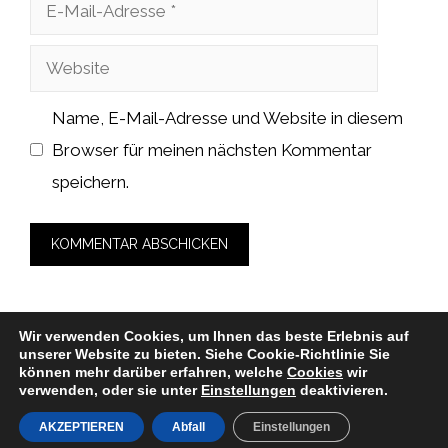
E-
Mail-
Website
Adresse
Name, E-Mail-Adresse und Website in diesem
Browser für meinen nächsten Kommentar
speichern.
Wir verwenden Cookies, um Ihnen das beste Erlebnis auf
unserer Website zu bieten.
Siehe Cookie-Richtlinie
Sie
© 2026 zahnarzt-medicalcube-rosenheim.de -
können mehr darüber erfahren, welche
Cookies
wir
verwenden, oder sie unter
Einstellungen
deaktivieren.
Datenschutzerklärung
-
Impressum
-
Cookies
-
Nutzungsbedingungen
AKZEPTIEREN
Abfall
Einstellungen