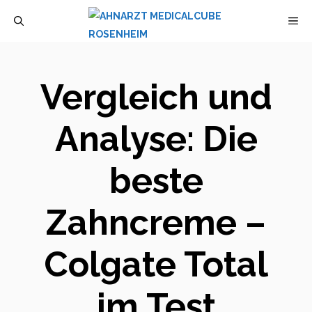
Zum
M
Inhalt
springen
Vergleich und
Analyse: Die
beste
Zahncreme –
Colgate Total
im Test