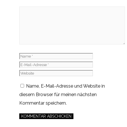
Kommentar
Name
E-
Mail-
Website
Adresse
Name, E-Mail-Adresse und Website in
diesem Browser für meinen nächsten
Kommentar speichern.