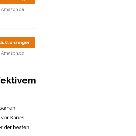
Amazon.de
dukt anzeigen
Amazon.de
ffektivem
rksamen
 vor Karies
er der besten