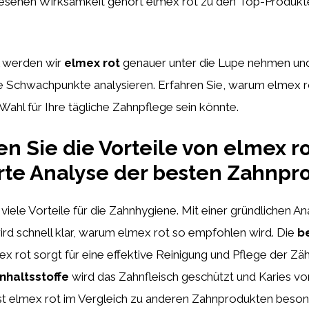
esenen Wirksamkeit gehört elmex rot zu den Top-Produkt
l werden wir
elmex rot
genauer unter die Lupe nehmen un
e Schwachpunkte analysieren. Erfahren Sie, warum elmex r
ahl für Ihre tägliche Zahnpflege sein könnte.
n Sie die Vorteile von elmex ro
erte Analyse der besten Zahnpr
 viele Vorteile für die Zahnhygiene. Mit einer gründlichen A
rd schnell klar, warum elmex rot so empfohlen wird. Die
b
x rot sorgt für eine effektive Reinigung und Pflege der Zä
nhaltsstoffe
wird das Zahnfleisch geschützt und Karies v
ist elmex rot im Vergleich zu anderen Zahnprodukten beso