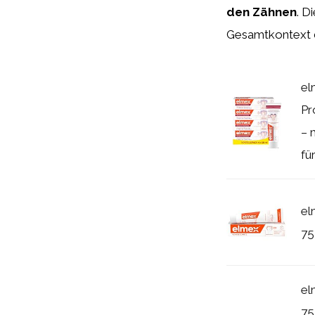
den Zähnen
. D
Gesamtkontext de
el
Pr
– 
fü
el
75
el
75