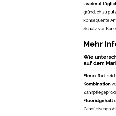
zweimal täglic
gründlich zu put
konsequente An
Schutz vor Karie
Mehr In
Wie untersc
auf dem Mar
Elmex Rot
zeich
Kombination
vo
Zahnpflegeprodu
Fluoridgehalt
u
Zahnfleischprob