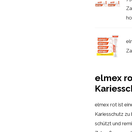
Za
ho
el
Za
elmex ro
Kariessc
elmex rot ist ei
Kariesschutz zu b
schützt und remi