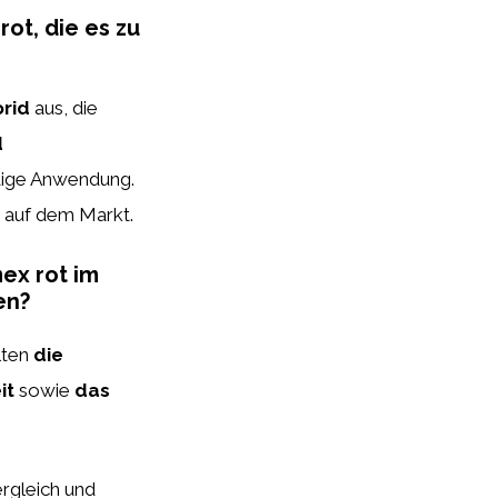
ot, die es zu
orid
aus, die
d
stige Anwendung.
 auf dem Markt.
ex rot im
en?
lten
die
it
sowie
das
ergleich und