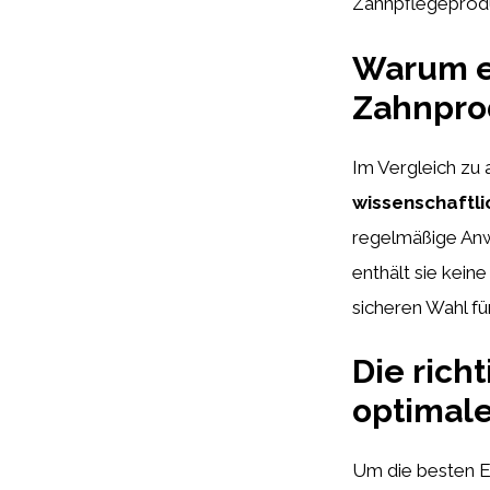
Zahnpflegeprod
Warum el
Zahnpro
Im Vergleich zu
wissenschaftl
regelmäßige Anw
enthält sie kein
sicheren Wahl fü
Die rich
optimale
Um die besten Er