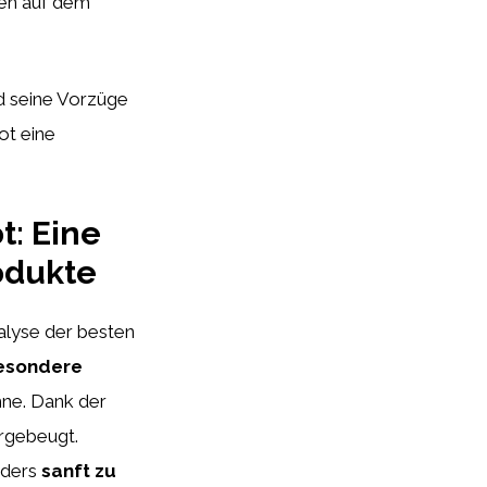
en auf dem
d seine Vorzüge
ot eine
t: Eine
odukte
nalyse der besten
esondere
hne. Dank der
orgebeugt.
nders
sanft zu