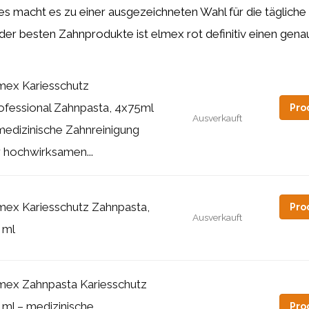
ies macht es zu einer ausgezeichneten Wahl für die täglich
r besten Zahnprodukte ist elmex rot definitiv einen genau
mex Kariesschutz
ofessional Zahnpasta, 4x75ml
Pro
Ausverkauft
medizinische Zahnreinigung
r hochwirksamen...
mex Kariesschutz Zahnpasta,
Pro
Ausverkauft
 ml
mex Zahnpasta Kariesschutz
 ml – medizinische
Pro