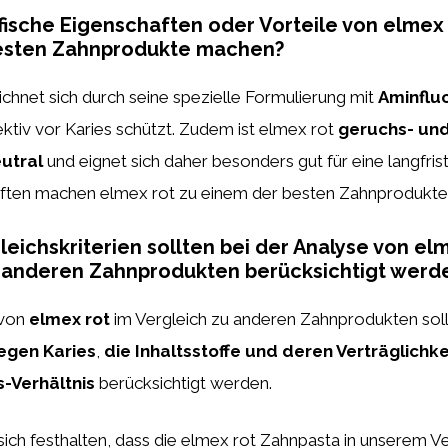
ifische Eigenschaften oder Vorteile von elmex r
esten Zahnprodukte machen?
chnet sich durch seine spezielle Formulierung mit
Aminflu
ektiv vor Karies schützt. Zudem ist elmex rot
geruchs- un
utral
und eignet sich daher besonders gut für eine langfri
ften machen elmex rot zu einem der besten Zahnprodukte
eichskriterien sollten bei der Analyse von elm
u anderen Zahnprodukten berücksichtigt werd
 von
elmex rot
im Vergleich zu anderen Zahnprodukten sol
egen Karies
,
die Inhaltsstoffe und deren Verträglichke
s-Verhältnis
berücksichtigt werden.
sich festhalten, dass die elmex rot Zahnpasta in unserem V