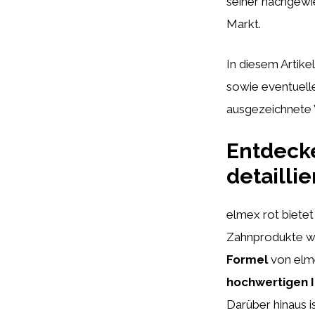
seiner nachgewi
Markt.
In diesem Artike
sowie eventuell
ausgezeichnete W
Entdecke
detailli
elmex rot bietet
Zahnprodukte wi
Formel
von elme
hochwertigen I
Darüber hinaus 