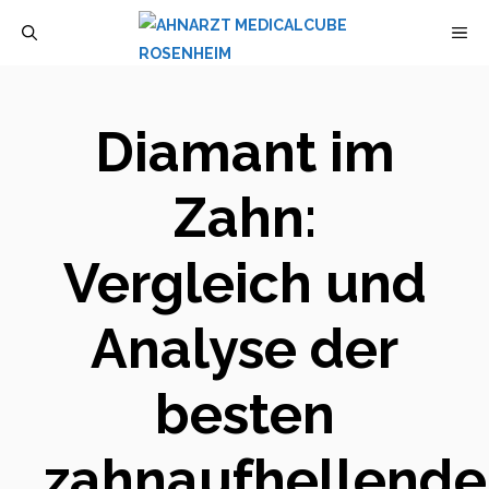
Zum
M
Inhalt
springen
Diamant im
Zahn:
Vergleich und
Analyse der
besten
zahnaufhellend