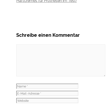
Haftcremes für Prothesen im Test!
Schreibe einen Kommentar
Kommentar
Name
E-
Mail-
Website
Adresse