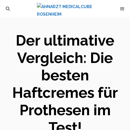
Zum
M
Inhalt
springen
Der ultimative
Vergleich: Die
besten
Haftcremes für
Prothesen im
Test!