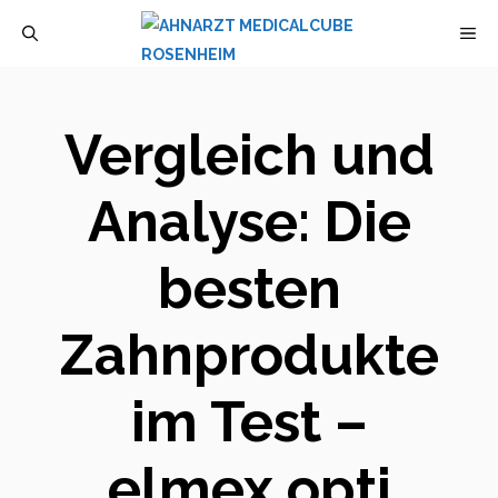
Zum
M
Inhalt
springen
Vergleich und
Analyse: Die
besten
Zahnprodukte
im Test –
elmex opti