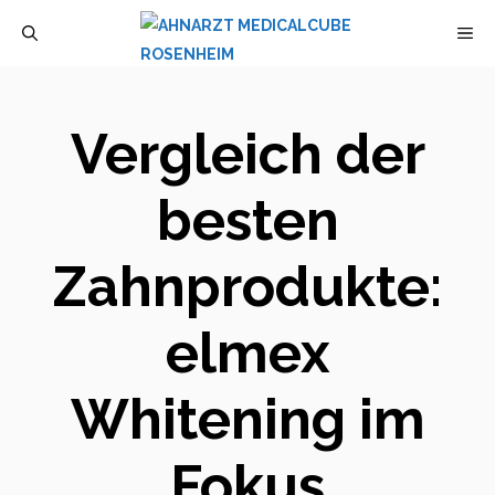
Zum
M
Inhalt
springen
Vergleich der
besten
Zahnprodukte:
elmex
Whitening im
Fokus