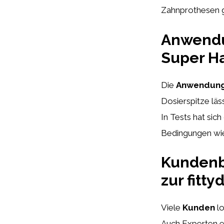
Zahnprothesen g
Anwendu
Super Ha
Die
Anwendun
Dosierspitze läs
In Tests hat sic
Bedingungen wie
Kundenb
zur fitt
Viele
Kunden
lo
Auch Experten e