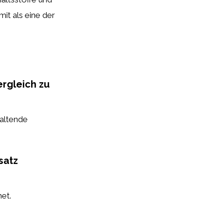
it als eine der
ergleich zu
haltende
satz
et.