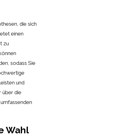
thesen, die sich
etet einen
t zu
können
den, sodass Sie
hochwertige
leisten und
 über die
 umfassenden
te Wahl