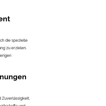
ent
ch die spezielle
ng zu erzielen.
ierigen
inungen
 Zuverlässigkeit.
altsstoffe und