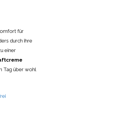
Komfort für
ders durch ihre
zu einer
Haftcreme
en Tag über wohl
rei