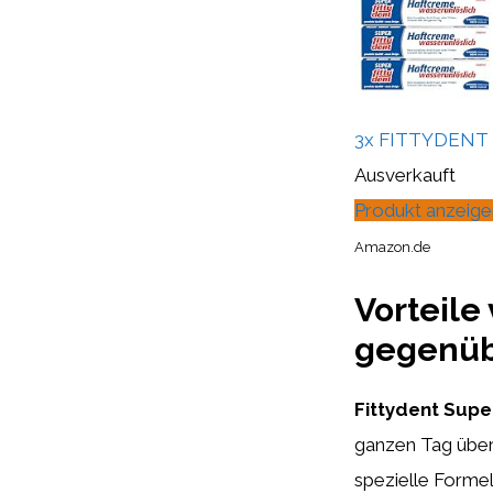
3x FITTYDENT su
Ausverkauft
Produkt anzeige
Amazon.de
Vorteile
gegenüb
Fittydent Sup
ganzen Tag über 
spezielle Formel