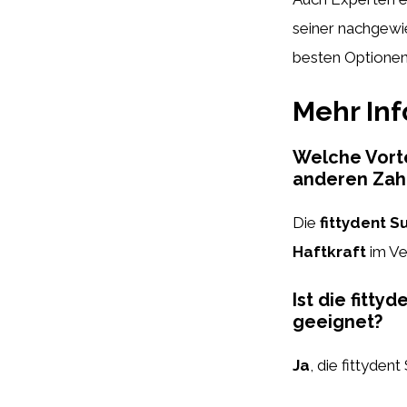
seiner nachgewie
besten Optionen
Mehr In
Welche Vorte
anderen Zah
Die
fittydent 
Haftkraft
im Ve
Ist die fitt
geeignet?
Ja
, die fittyden