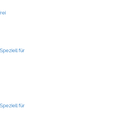
rei
peziell für
peziell für