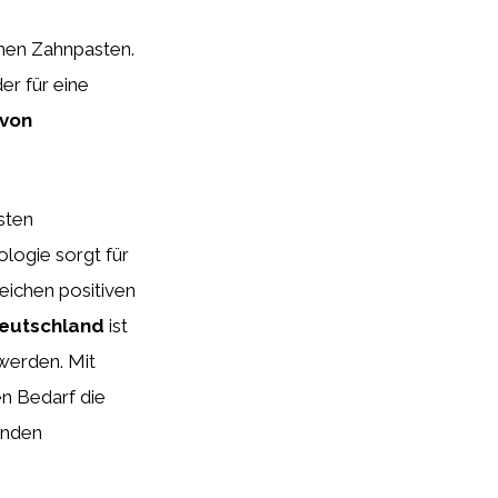
hen Zahnpasten.
der für eine
 von
sten
logie sorgt für
eichen positiven
eutschland
ist
 werden. Mit
en Bedarf die
enden