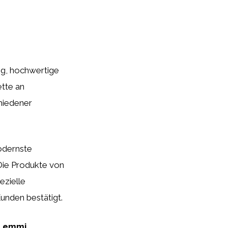
ig, hochwertige
ette an
chiedener
odernste
 Die Produkte von
ezielle
unden bestätigt.
n
emmi