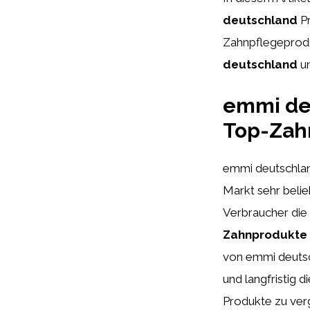
deutschland
Pr
Zahnpflegeproduk
deutschland
un
emmi deu
Top-Zah
emmi deutschlan
Markt sehr belie
Verbraucher die 
Zahnprodukte
von emmi deuts
und langfristig 
Produkte zu ver