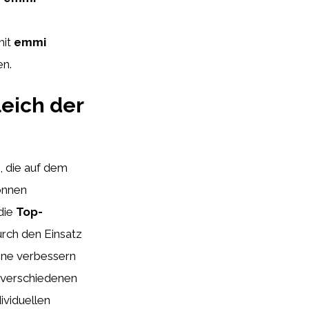
mit
emmi
en.
leich der
, die auf dem
önnen
 die
Top-
Durch den Einsatz
ene verbessern
ie verschiedenen
ividuellen