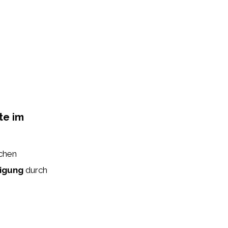
te im
ichen
nigung
durch