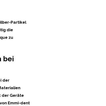
lber-Partikel
tig die
aque zu
 bei
i der
aterialien
t der Geräte
e von Emmi-dent