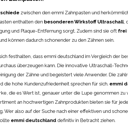
rschiede
zwischen den emmi Zahnpasten und herkömmlic
asten enthalten den
besonderen Wirkstoff Ultraschall
, 
igung und Plaque-Entfernung sorgt. Zudem sind sie oft
frei
und können dadurch schonender zu den Zähnen sein.
sich festhalten, dass emmi deutschland im Vergleich der be
rchaus überzeugen kann. Die innovative Ultraschall-Techno
einigung der Zähne und begeistert viele Anwender. Die zahlr
 die hohe Kundenzufriedenheit sprechen für sich.
emmi d
arke, die es Wert ist, genauer unter die Lupe genommen zu
rtiment an hochwertigen Zahnprodukten bieten sie für jed
. Wer also auf der Suche nach einer effektiven und schon
sollte
emmi deutschland
definitiv in Betracht ziehen.