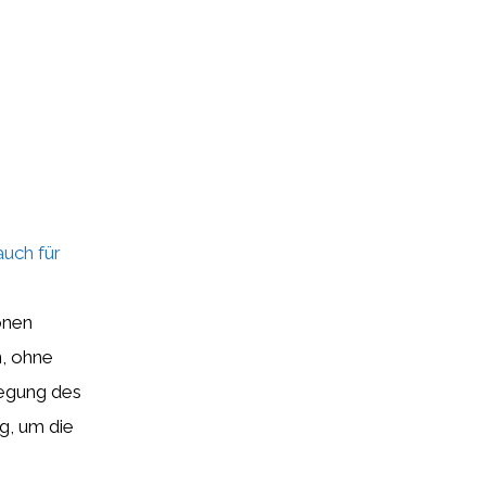
auch für
onen
, ohne
wegung des
ng, um die