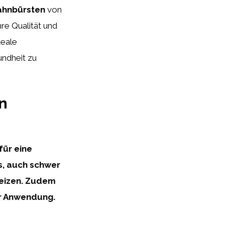
ahnbürsten
von
re Qualität und
deale
undheit zu
n
für eine
s, auch schwer
reizen. Zudem
er Anwendung.