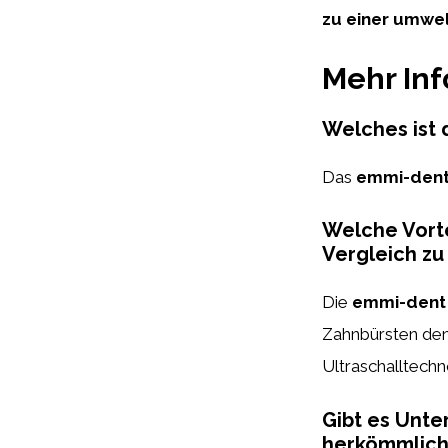
zu einer umwel
Mehr In
Welches ist 
Das
emmi-dent
Welche Vorte
Vergleich z
Die
emmi-dent 
Zahnbürsten den 
Ultraschalltechn
Gibt es Unt
herkömmlich